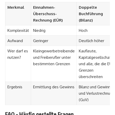
Merkmal
Einnahmen-
Doppelte
Überschuss-
Buchführung
Rechnung (EÜR)
(Bilanz)
Komplexität
Niedrig
Hoch
Aufwand
Geringer
Deutlich höher
Wer darf es
Kleingewerbetreibende
Kaufleute,
nutzen?
und Freiberufler unter
Kapitalgesellschafte
bestimmten Grenzen
und alle, die die EÜR
Grenzen
überschreiten
Ergebnis
Ermittlung des Gewinns
Bilanz und Gewinn-
und Verlustrechnung
(GuV)
FAQ – Häufig gestellte Fragen