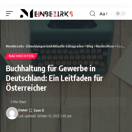
Aa
Font
Resizer
MeinBezirks - Eilmeldungen Und Aktuelle Schlagzeilen
>
Blog
>
Nachrichten
>
Buchhaltung für Gewerbe in Deutschland: Ein Leitfaden für Österreicher
NACHRICHTEN
Buchhaltung für Gewerbe in
Deutschland: Ein Leitfaden für
Österreicher
5 Min Read
Owner
Last updated: October 15, 2025 7:40 pm