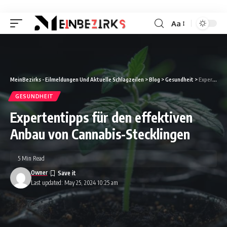
Aa
Font
Resizer
MeinBezirks - Eilmeldungen Und Aktuelle Schlagzeilen
>
Blog
>
Gesundheit
>
Expertentipps für den effektiven Anbau von Cannabis-Stecklingen
GESUNDHEIT
Expertentipps für den effektiven
Anbau von Cannabis-Stecklingen
5 Min Read
Owner
Last updated: May 25, 2024 10:25 am