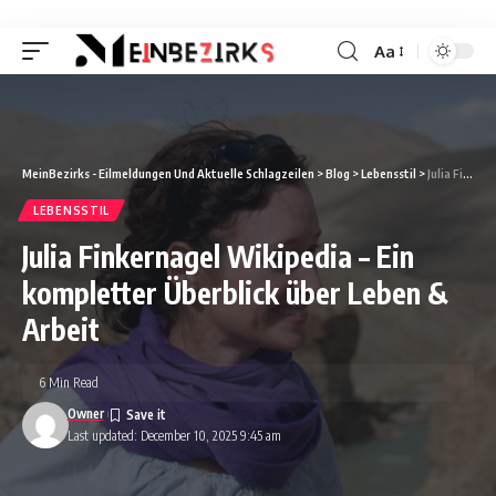
Aa
Font
Resizer
MeinBezirks - Eilmeldungen Und Aktuelle Schlagzeilen
>
Blog
>
Lebensstil
>
Julia Finkernagel Wikipedia – Ein kompletter Überblick über Leben & Arbeit
LEBENSSTIL
Julia Finkernagel Wikipedia – Ein
kompletter Überblick über Leben &
Arbeit
6 Min Read
Owner
Last updated: December 10, 2025 9:45 am