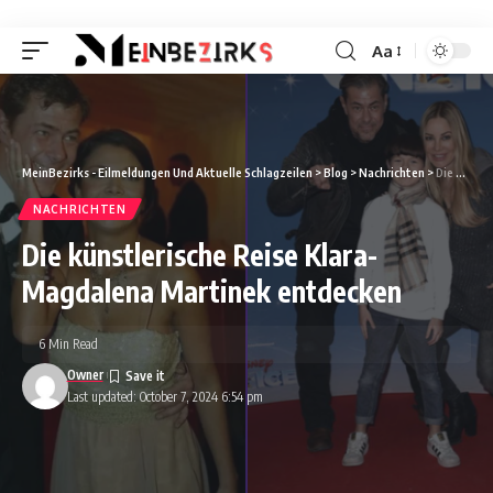
Aa
Font
Resizer
MeinBezirks - Eilmeldungen Und Aktuelle Schlagzeilen
>
Blog
>
Nachrichten
>
Die künstlerische Reise Klara-Magdalena Martinek entdecken
NACHRICHTEN
Die künstlerische Reise Klara-
Magdalena Martinek entdecken
6 Min Read
Owner
Last updated: October 7, 2024 6:54 pm