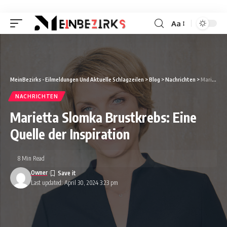
Aa
Font
Resizer
MeinBezirks - Eilmeldungen Und Aktuelle Schlagzeilen
>
Blog
>
Nachrichten
>
Marietta Slomka Brustkrebs: Eine Quelle der Inspiration
NACHRICHTEN
Marietta Slomka Brustkrebs: Eine
Quelle der Inspiration
8 Min Read
Owner
Last updated: April 30, 2024 3:23 pm