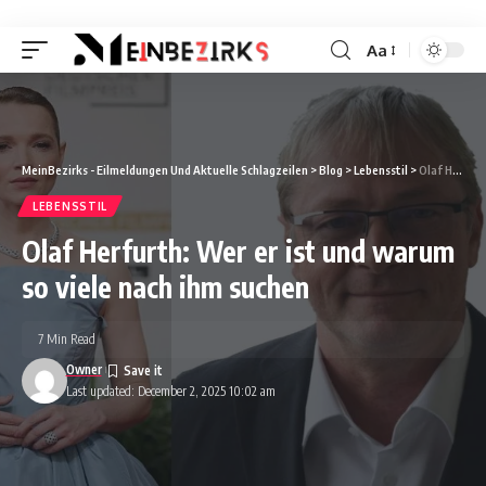
Aa
Font
Resizer
MeinBezirks - Eilmeldungen Und Aktuelle Schlagzeilen
>
Blog
>
Lebensstil
>
Olaf Herfurth: Wer er ist und warum so viele nach ihm suchen
LEBENSSTIL
Olaf Herfurth: Wer er ist und warum
so viele nach ihm suchen
7 Min Read
Owner
Last updated: December 2, 2025 10:02 am