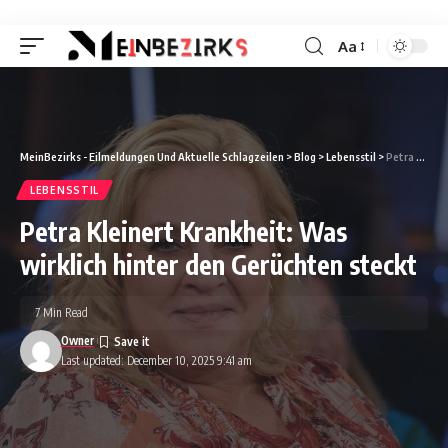
Aa
Font
Resizer
MeinBezirks - Eilmeldungen Und Aktuelle Schlagzeilen
>
Blog
>
Lebensstil
>
Petra Kleinert Krankheit: Was wirklich hinter den Gerüchten steckt
LEBENSSTIL
Petra Kleinert Krankheit: Was
wirklich hinter den Gerüchten steckt
7 Min Read
Owner
Last updated: December 10, 2025 9:41 am