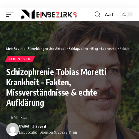
Aa
Font
Resizer
MeinBezirks - Eilmeldungen Und Aktuelle Schlagzeilen
>
Blog
>
Lebensstil
>
Schizophrenie Tobias Moretti Krankheit – Fakten, Missverständnisse & echte Aufklärung
LEBENSSTIL
Schizophrenie Tobias Moretti
Krankheit – Fakten,
Missverständnisse & echte
Aufklärung
6 Min Read
Owner
Last updated: December 9, 2025 9:14 am