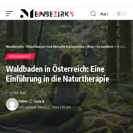
Aa
Font
Resizer
MeinBezirks - Eilmeldungen Und Aktuelle Schlagzeilen
>
Blog
>
Gesundheit
>
Waldbaden in Österreich: Eine Einführung in die Naturtherapie
GESUNDHEIT
Waldbaden in Österreich: Eine
Einführung in die Naturtherapie
4 Min Read
Owner
Last updated: March 27, 2024 1:02 pm