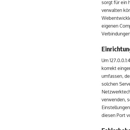
sorgt für ein
verwalten kö
Webentwickle
eigenen Compu
Verbindungen 
Einrichtun
Um 127.0.0.1:
korrekt einge
umfassen, der
solchen Serve
Netzwerktech
verwenden, s
Einstellungen
diesen Port 