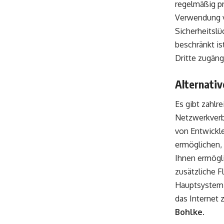
regelmäßig p
Verwendung v
Sicherheitslü
beschränkt i
Dritte zugäng
Alternativ
Es gibt zahlr
Netzwerkverbi
von Entwickle
ermöglichen, 
Ihnen ermögli
zusätzliche F
Hauptsystem 
das Internet 
Bohlke
.