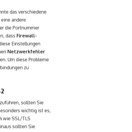
nnte das verschiedene
 eine andere
der die Portnummer
en, dass
Firewall-
diese Einstellungen
nnen
Netzwerkfehler
nen. Um diese Probleme
rbindungen zu
42
zuführen, sollten Sie
esonders wichtig ist es,
n
wie SSL/TLS
naus sollten Sie