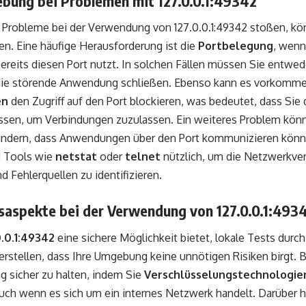
ebung bei Problemen mit 127.0.0.1:49342
 Probleme bei der Verwendung von 127.0.0.1:49342 stoßen, kö
n. Eine häufige Herausforderung ist die
Portbelegung
, wenn
reits diesen Port nutzt. In solchen Fällen müssen Sie entwe
die störende Anwendung schließen. Ebenso kann es vorkomm
en
den Zugriff auf den Port blockieren, was bedeutet, dass Sie 
sen, um Verbindungen zuzulassen. Ein weiteres Problem kö
rhindern, dass Anwendungen über den Port kommunizieren kön
d Tools wie
netstat
oder
telnet
nützlich, um die Netzwerkve
d Fehlerquellen zu identifizieren.
tsaspekte bei der Verwendung von 127.0.0.1:493
0.0.1:49342
eine sichere Möglichkeit bietet, lokale Tests durch
rstellen, dass Ihre Umgebung keine unnötigen Risiken birgt. B
g sicher zu halten, indem Sie
Verschlüsselungstechnologie
ch wenn es sich um ein internes Netzwerk handelt. Darüber hi