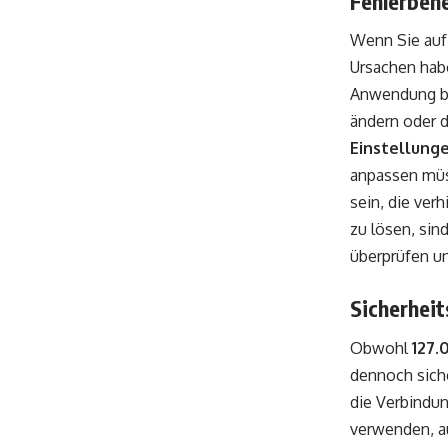
Fehlerbeh
Wenn Sie auf
Ursachen habe
Anwendung be
ändern oder 
Einstellung
anpassen müs
sein, die ve
zu lösen, sin
überprüfen un
Sicherhei
Obwohl
127.
dennoch siche
die Verbindun
verwenden, au