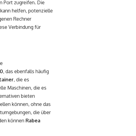
Port zugreifen. Die
kann helfen, potenzielle
genen Rechner
ese Verbindung für
le
80
, das ebenfalls häufig
tainer
, die es
lle Maschinen, die es
ernativen bieten
tellen können, ohne das
estumgebungen, die über
erden können
Rabea