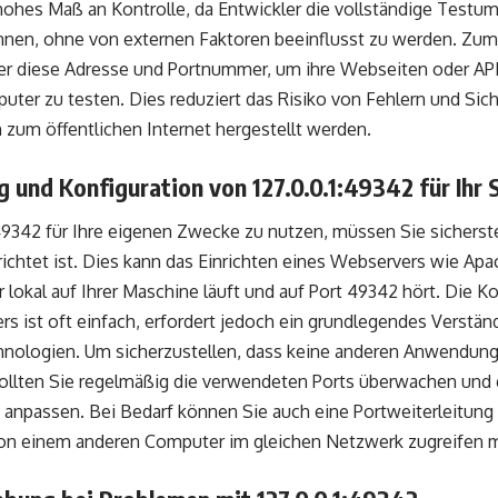
 hohes Maß an Kontrolle, da Entwickler die vollständige Testu
nnen, ohne von externen Faktoren beeinflusst zu werden. Zum
r diese Adresse und Portnummer, um ihre Webseiten oder AP
ter zu testen. Dies reduziert das Risiko von Fehlern und Sich
zum öffentlichen Internet hergestellt werden.
g und Konfiguration von 127.0.0.1:49342 für Ihr
49342 für Ihre eigenen Zwecke zu nutzen, müssen Sie sicherste
richtet ist. Dies kann das Einrichten eines Webservers wie Ap
 lokal auf Ihrer Maschine läuft und auf Port 49342 hört. Die Ko
rs ist oft einfach, erfordert jedoch ein grundlegendes Verstän
nologien. Um sicherzustellen, dass keine anderen Anwendung
ollten Sie regelmäßig die verwendeten Ports überwachen und 
 anpassen. Bei Bedarf können Sie auch eine Portweiterleitung 
von einem anderen Computer im gleichen Netzwerk zugreifen 