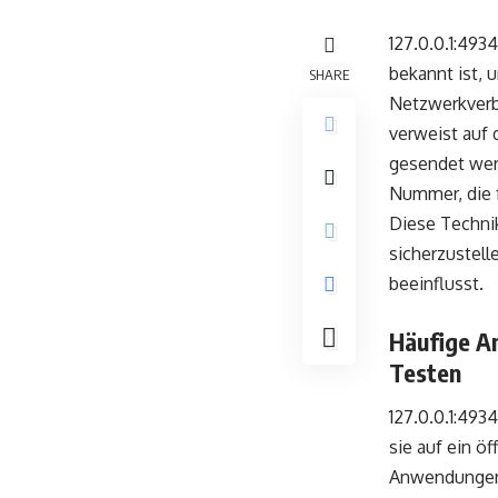
127.0.0.1:493
bekannt ist,
SHARE
Netzwerkverbi
verweist auf 
gesendet werd
Nummer, die 
Diese Techni
sicherzustell
beeinflusst.
Häufige A
Testen
127.0.0.1:493
sie auf ein ö
Anwendungen 