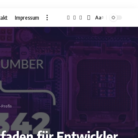
akt
Impressum
Aa
Font
Resizer
-Profis
tfaden für Entwickler