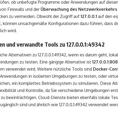
rüfen, ob unbefugte Programme oder Anwendungen auf diesem 
on Firewalls und der
Überwachung des Netzwerkverkehrs
cken zu vermeiden. Obwohl der Zugriff auf
127.0.0.1
auf den ei
st, können unsachgemäße Konfigurationen dazu führen, dass di
lich wird.
en und verwandte Tools zu 127.0.0.1:49342
eiche Alternativen zu 127.0.0.1:49342, wenn es darum geht, loka
ndungen zu testen. Eine gängige Alternative ist
127.0.0.1:80
rn verwendet wird. Weitere nützliche Tools sind
Docker-Con
Anwendungen in isolierten Umgebungen zu testen, oder virtue
chen, ein komplettes Betriebssystem zu simulieren. Diese Alt
lexibilität und Kontrolle, da Sie verschiedene Umgebungen ers
zu beeinträchtigen. Cloud-Dienste bieten ebenfalls lokale T
zugänglich sind und ähnlich wie 127.0.0.1:49342 verwendet w