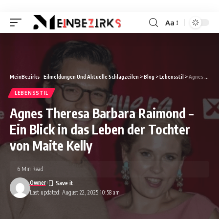
Aa
Font
Resizer
MeinBezirks - Eilmeldungen Und Aktuelle Schlagzeilen
>
Blog
>
Lebensstil
>
Agnes Theresa Barbara Raimond – Ein Blick in das Leben der Tochter von Maite Kelly
LEBENSSTIL
Agnes Theresa Barbara Raimond –
Ein Blick in das Leben der Tochter
von Maite Kelly
6 Min Read
Owner
Last updated: August 22, 2025 10:58 am