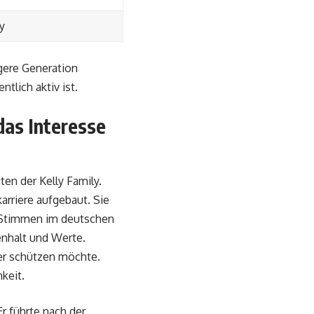
y
ngere Generation
tlich aktiv ist.
das Interesse
ten der Kelly Family.
arriere aufgebaut. Sie
en Stimmen im deutschen
enhalt und Werte.
nder schützen möchte.
keit.
r führte nach der