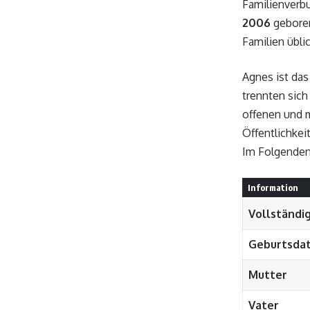
Familienverb
2006
geboren
Familien üblic
Agnes ist da
trennten sich
offenen und m
Öffentlichkei
Im Folgenden 
Information
Vollständi
Geburtsda
Mutter
Vater