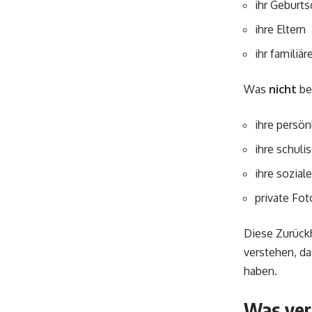
ihr Geburt
ihre Eltern
ihr familiä
Was
nicht
bek
ihre persön
ihre schuli
ihre sozial
private Fot
Diese Zurückh
verstehen, da
haben.
Was ver