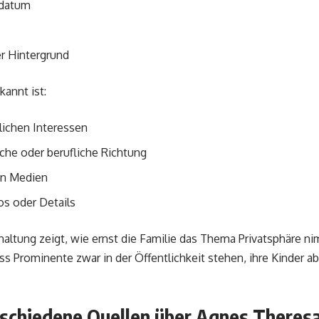
sdatum
rer Hintergrund
annt ist:
lichen Interessen
sche oder berufliche Richtung
en Medien
os oder Details
altung zeigt, wie ernst die Familie das Thema Privatsphäre nim
ss Prominente zwar in der Öffentlichkeit stehen, ihre Kinder a
schiedene Quellen über Agnes Theres