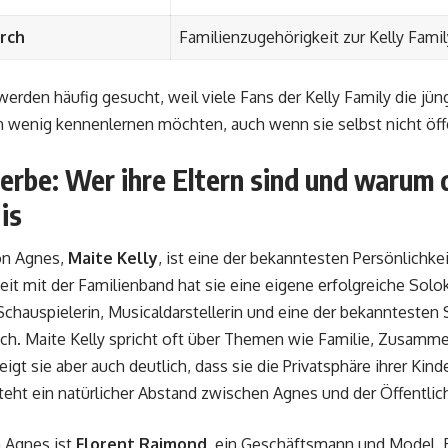
rch
Familienzugehörigkeit zur Kelly Famil
erden häufig gesucht, weil viele Fans der Kelly Family die jü
 wenig kennenlernen möchten, auch wenn sie selbst nicht öffen
erbe: Wer ihre Eltern sind und warum 
is
on Agnes,
Maite Kelly
, ist eine der bekanntesten Persönlichkei
eit mit der Familienband hat sie eine eigene erfolgreiche Solok
 Schauspielerin, Musicaldarstellerin und eine der bekanntest
ch. Maite Kelly spricht oft über Themen wie Familie, Zusamm
zeigt sie aber auch deutlich, dass sie die Privatsphäre ihrer Ki
eht ein natürlicher Abstand zwischen Agnes und der Öffentlich
n Agnes ist
Florent Raimond
, ein Geschäftsmann und Model. E