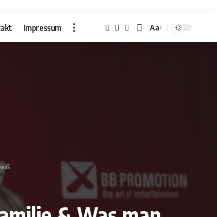
akt
Impressum
Aa
Font
Resizer
weiß
Familie & Was man