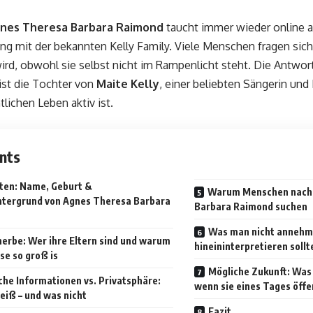
nes Theresa Barbara Raimond
taucht immer wieder online a
 mit der bekannten Kelly Family. Viele Menschen fragen sich,
ird, obwohl sie selbst nicht im Rampenlicht steht. Die Antwort
 ist die Tochter von
Maite Kelly
, einer beliebten Sängerin und E
tlichen Leben aktiv ist.
nts
ten: Name, Geburt &
Warum Menschen nach
ntergrund von Agnes Theresa Barbara
Barbara Raimond suchen
Was man nicht annehm
nerbe: Wer ihre Eltern sind und warum
hineininterpretieren sollt
se so groß is
Mögliche Zukunft: Was 
che Informationen vs. Privatsphäre:
wenn sie eines Tages öffe
iß – und was nicht
Fazit