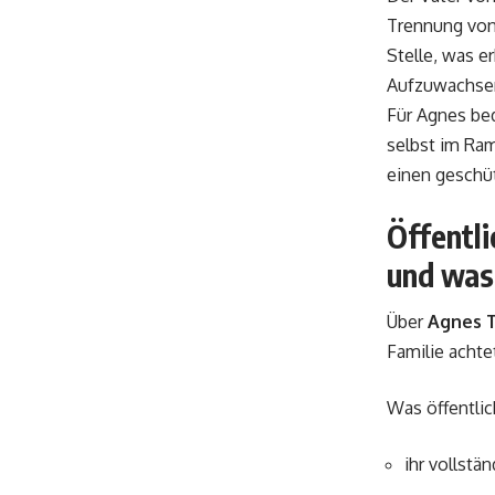
Trennung von 
Stelle, was e
Aufzuwachsen 
Für Agnes bed
selbst im Ram
einen geschü
Öffentli
und was
Über
Agnes 
Familie achte
Was öffentlic
ihr vollstä