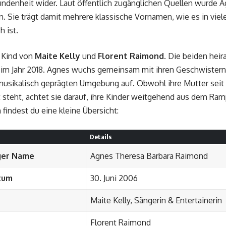
undenheit wider. Laut öffentlich zugänglichen Quellen wurde
. Sie trägt damit mehrere klassische Vornamen, wie es in vie
h ist.
s Kind von
Maite Kelly
und
Florent Raimond
. Die beiden hei
 im Jahr 2018. Agnes wuchs gemeinsam mit ihren Geschwistern i
usikalisch geprägten Umgebung auf. Obwohl ihre Mutter seit v
t steht, achtet sie darauf, ihre Kinder weitgehend aus dem Ra
findest du eine kleine Übersicht:
Details
ger Name
Agnes Theresa Barbara Raimond
tum
30. Juni 2006
Maite Kelly, Sängerin & Entertainerin
Florent Raimond