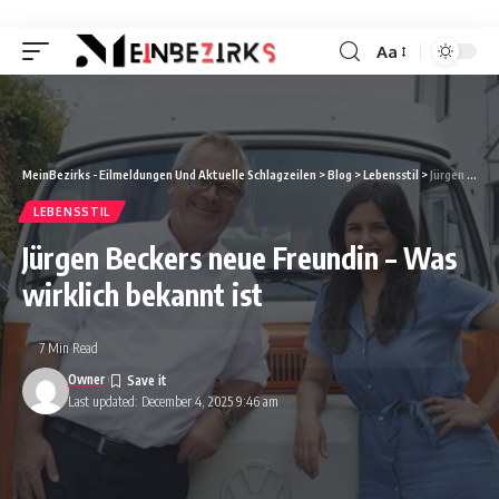
Aa
Font
Resizer
MeinBezirks - Eilmeldungen Und Aktuelle Schlagzeilen
>
Blog
>
Lebensstil
>
Jürgen Beckers neue Freundin – Was wirklich bekannt ist
LEBENSSTIL
Jürgen Beckers neue Freundin – Was
wirklich bekannt ist
7 Min Read
Owner
Last updated: December 4, 2025 9:46 am