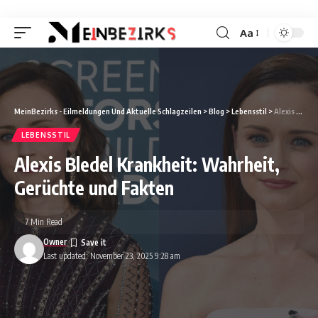
Aa
Font
Resizer
MeinBezirks - Eilmeldungen Und Aktuelle Schlagzeilen
>
Blog
>
Lebensstil
>
Alexis Bledel Krankheit: Wahrheit, Gerüchte und Fakten
LEBENSSTIL
Alexis Bledel Krankheit: Wahrheit,
Gerüchte und Fakten
7 Min Read
Owner
Last updated: November 23, 2025 9:28 am