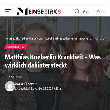
Aa
Font
Resizer
MeinBezirks - Eilmeldungen Und Aktuelle Schlagzeilen
>
Blog
>
Lebensstil
>
Matthias Koeberlin Krankheit – Was wirklich dahintersteckt
LEBENSSTIL
Matthias Koeberlin Krankheit – Was
wirklich dahintersteckt
7 Min Read
Owner
Last updated: November 23, 2025 9:32 am