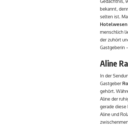
Gedächtnis, w
bekannt, denn
selten ist. Ma
Hotelwesen
menschlich li
der zuhört u
Gastgeberin –
Aline R
In der Sendu
Gastgeber
Ro
gehört. Währe
Aline der ruh
gerade diese
Aline und Rol
zwischenmens