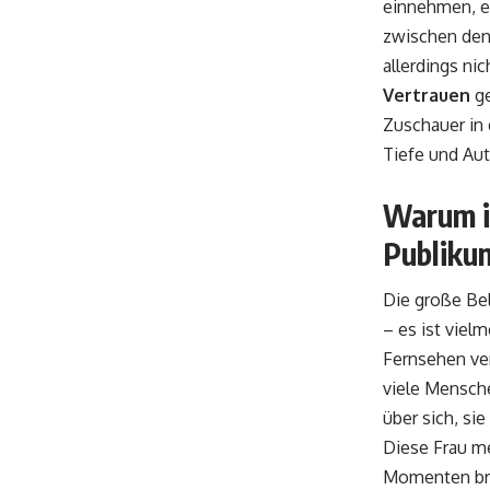
einnehmen, er
zwischen den 
allerdings nic
Vertrauen
ge
Zuschauer in 
Tiefe und Aut
Warum i
Publiku
Die große Be
– es ist viel
Fernsehen ve
viele Mensche
über sich, si
Diese Frau me
Momenten bri