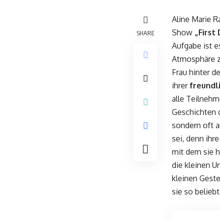
Aline Marie R
Show
„First
SHARE
Aufgabe ist e
Atmosphäre zu
Frau hinter d
ihrer
freundl
alle Teilnehm
Geschichten d
sondern oft a
sei, denn ihr
mit dem sie he
die kleinen U
kleinen Geste
sie so belieb