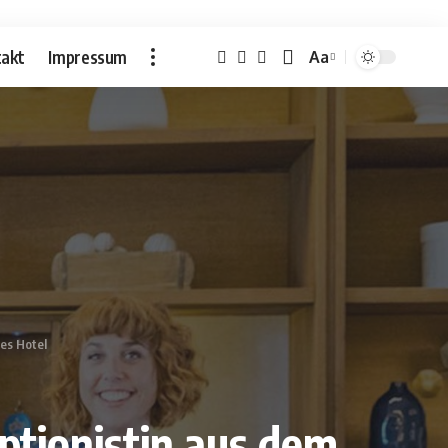
akt
Impressum
Aa
Font
Resizer
es Hotel
ptionistin aus dem