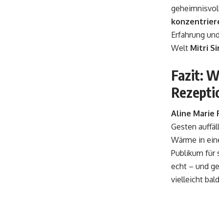
geheimnisvoll
konzentriere
Erfahrung und
Welt
Mitri S
Fazit: W
Rezeptio
Aline Marie
Gesten auffäl
Wärme in eine
Publikum für s
echt – und ge
vielleicht ba