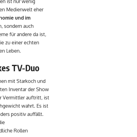
ben ist nur wenig
igen Medienwelt eher
nomie und im
ch, sondern auch
rne für andere da ist,
e zu einer echten
ten Leben.
rkes TV-Duo
en mit Starkoch und
sten Inventar der Show
ermittler auftritt, ist
chgewicht wahrt. Es ist
ers positiv auffällt.
die
liche Rollen