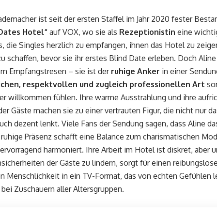
ademacher ist seit der ersten Staffel im Jahr 2020 fester Besta
 Dates Hotel“
auf VOX, wo sie als
Rezeptionistin
eine wichti
s, die Singles herzlich zu empfangen, ihnen das Hotel zu zeig
 schaffen, bevor sie ihr erstes Blind Date erleben. Doch Aline 
em Empfangstresen – sie ist der
ruhige Anker
in einer Sendun
ichen, respektvollen und zugleich professionellen Art
sor
er willkommen fühlen. Ihre warme Ausstrahlung und ihre aufri
er Gäste machen sie zu einer vertrauten Figur, die nicht nur d
uch dezent lenkt. Viele Fans der Sendung sagen, dass Aline d
e ruhige Präsenz schafft eine Balance zum charismatischen Mo
rvorragend harmoniert. Ihre Arbeit im Hotel ist diskret, aber un
nsicherheiten der Gäste zu lindern, sorgt für einen reibungslos
n Menschlichkeit in ein TV-Format, das von echten Gefühlen 
t bei Zuschauern aller Altersgruppen.