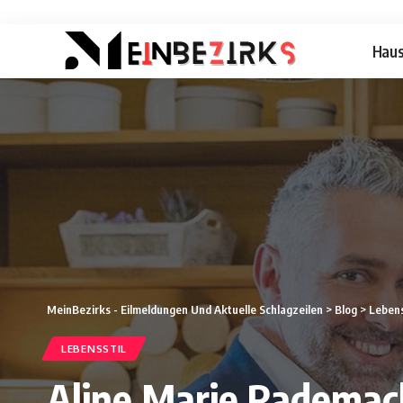
Hau
MeinBezirks - Eilmeldungen Und Aktuelle Schlagzeilen
>
Blog
>
Lebens
LEBENSSTIL
Aline Marie Rademach