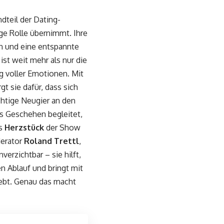
ndteil der Dating-
ge Rolle übernimmt. Ihre
en und eine entspannte
ist weit mehr als nur die
g voller Emotionen. Mit
gt sie dafür, dass sich
chtige Neugier an den
as Geschehen begleitet,
as
Herzstück
der Show
derator
Roland Trettl
,
verzichtbar – sie hilft,
en Ablauf und bringt mit
lebt. Genau das macht