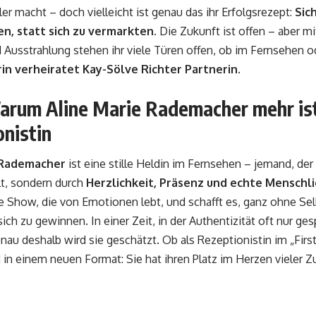
er macht – doch vielleicht ist genau das ihr Erfolgsrezept:
Sic
n, statt sich zu vermarkten.
Die Zukunft ist offen – aber mi
 Ausstrahlung stehen ihr viele Türen offen, ob im Fernsehen od
irin verheiratet Kay-Sölve Richter Partnerin
.
arum Aline Marie Rademacher mehr ist 
nistin
 Rademacher
ist eine stille Heldin im Fernsehen – jemand, der
lt, sondern durch
Herzlichkeit, Präsenz und echte Menschli
 Show, die von Emotionen lebt, und schafft es, ganz ohne Sel
ich zu gewinnen. In einer Zeit, in der Authentizität oft nur gesp
nau deshalb wird sie geschätzt. Ob als Rezeptionistin im „Firs
ld in einem neuen Format: Sie hat ihren Platz im Herzen vieler Z