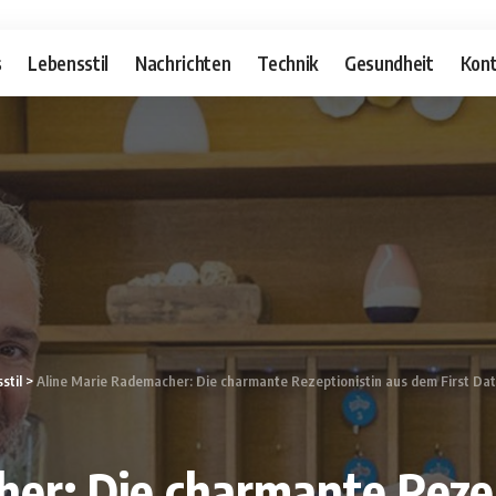
s
Lebensstil
Nachrichten
Technik
Gesundheit
Kont
stil
>
Aline Marie Rademacher: Die charmante Rezeptionistin aus dem First Dat
er: Die charmante Reze