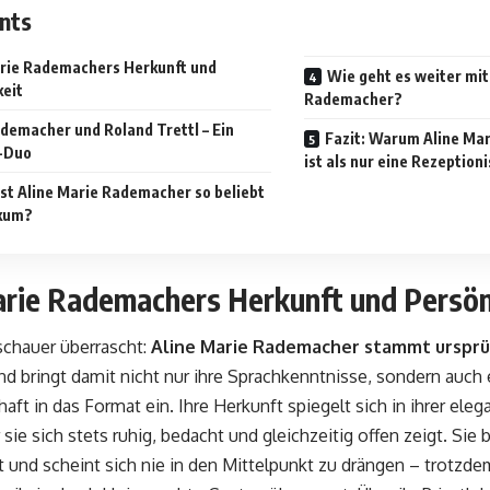
nts
arie Rademachers Herkunft und
Wie geht es weiter mit
keit
Rademacher?
ademacher und Roland Trettl – Ein
Fazit: Warum Aline Ma
-Duo
ist als nur eine Rezeptioni
st Aline Marie Rademacher so beliebt
ikum?
arie Rademachers Herkunft und Persön
schauer überrascht:
Aline Marie Rademacher stammt ursprü
d bringt damit nicht nur ihre Sprachkenntnisse, sondern auch 
ft in das Format ein. Ihre Herkunft spiegelt sich in ihrer elega
 sie sich stets ruhig, bedacht und gleichzeitig offen zeigt. Sie 
t und scheint sich nie in den Mittelpunkt zu drängen – trotzdem