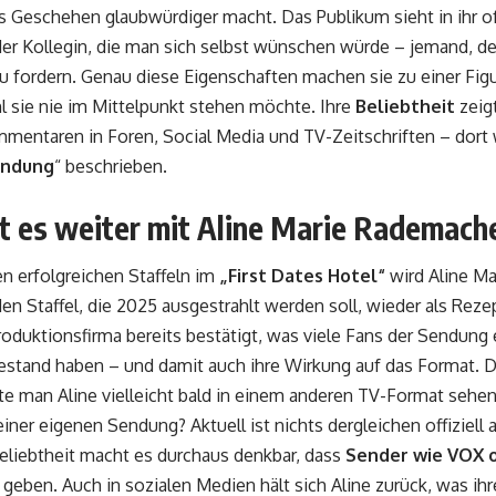
s Geschehen glaubwürdiger macht. Das Publikum sieht in ihr of
r Kollegin, die man sich selbst wünschen würde – jemand, der
 fordern. Genau diese Eigenschaften machen sie zu einer Figur
l sie nie im Mittelpunkt stehen möchte. Ihre
Beliebtheit
zeigt
mentaren in Foren, Social Media und TV-Zeitschriften – dort w
endung
“ beschrieben.
t es weiter mit Aline Marie Rademach
n erfolgreichen Staffeln im
„First Dates Hotel“
wird Aline Ma
 Staffel, die 2025 ausgestrahlt werden soll, wieder als Rezep
roduktionsfirma bereits bestätigt, was viele Fans der Sendung e
Bestand haben – und damit auch ihre Wirkung auf das Format.
e man Aline vielleicht bald in einem anderen TV-Format sehen,
iner eigenen Sendung? Aktuell ist nichts dergleichen offiziell 
liebtheit macht es durchaus denkbar, dass
Sender wie VOX 
geben. Auch in sozialen Medien hält sich Aline zurück, was ihr