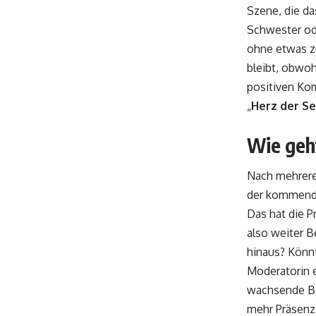
Szene, die da
Schwester ode
ohne etwas zu
bleibt, obwoh
positiven Kom
„
Herz der S
Wie geh
Nach mehrere
der kommenden
Das hat die P
also weiter 
hinaus? Könnt
Moderatorin e
wachsende Be
mehr Präsenz 