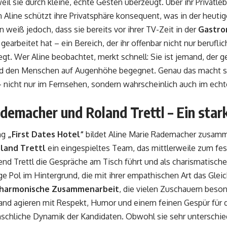
eil sie durch kleine, echte Gesten überzeugt. Über ihr Privatle
 Aline schützt ihre Privatsphäre konsequent, was in der heut
n weiß jedoch, dass sie bereits vor ihrer TV-Zeit in der
Gastro
gearbeitet hat – ein Bereich, der ihr offenbar nicht nur berufli
egt. Wer Aline beobachtet, merkt schnell: Sie ist jemand, der ge
nd den Menschen auf Augenhöhe begegnet. Genau das macht si
 nicht nur im Fernsehen, sondern wahrscheinlich auch im ech
ademacher und Roland Trettl – Ein sta
ng
„First Dates Hotel“
bildet Aline Marie Rademacher zusamm
land Trettl
ein eingespieltes Team, das mittlerweile zum fe
nd Trettl die Gespräche am Tisch führt und als charismatischer V
ige Pol im Hintergrund, die mit ihrer empathischen Art das Glei
harmonische Zusammenarbeit
, die vielen Zuschauern besond
and agieren mit Respekt, Humor und einem feinen Gespür für 
chliche Dynamik der Kandidaten. Obwohl sie sehr unterschied