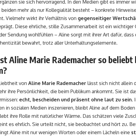
gänzen sie sich hervorragend. In den Medien gibt es immer w
beiden mehr als nur Kollegialität besteht – konkrete Hinweise
ht. Vielmehr wirkt ihr Verhältnis von
gegenseitiger Wertschä
prägt. Diese ehrliche, stille Zusammenarbeit ist ein wichtiger
der Sendung wohlfühlen – Aline sorgt mit ihrer Art dafür, das
hentizität bewahrt, trotz aller Unterhaltungselemente.
st Aline Marie Rademacher so beliebt
m?
liebtheit von
Aline Marie Rademacher
lässt sich nicht allein 
mehr ihre Persönlichkeit, die beim Publikum ankommt. Sie ist da
rmissen:
echt, bescheiden und präsent ohne laut zu sein
. 
n in sozialen Medien inszenieren, bleibt Aline auf dem Boden –
e lebt ihre Rolle mit natürlicher Wärme. Das schätzen viele Zus
int es ehrlich. Sie urteilt nicht, sie beobachtet und hört zu. 
ngt Aline mit nur wenigen Worten oder einem Lächeln eine
st