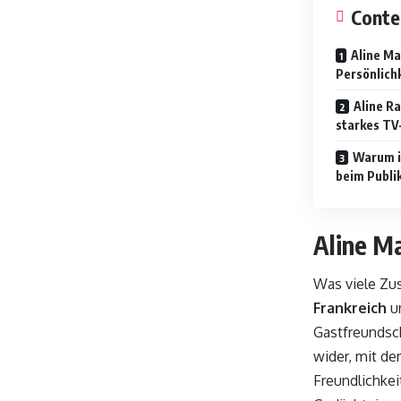
Conte
Aline M
Persönlich
Aline R
starkes TV
Warum i
beim Publ
Aline M
Was viele Zu
Frankreich
un
Gastfreundscha
wider, mit der
Freundlichkei