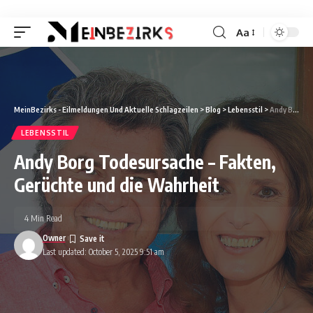
Aa
Font
Resizer
MeinBezirks - Eilmeldungen Und Aktuelle Schlagzeilen
>
Blog
>
Lebensstil
>
Andy Borg Todesursache – Fakten, Gerüchte und die Wahrheit
LEBENSSTIL
Andy Borg Todesursache – Fakten,
Gerüchte und die Wahrheit
4 Min Read
Owner
Last updated: October 5, 2025 9:51 am