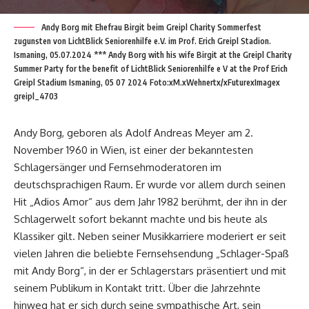
Andy Borg mit Ehefrau Birgit beim Greipl Charity Sommerfest
zugunsten von LichtBlick Seniorenhilfe e.V. im Prof. Erich Greipl Stadion.
Ismaning, 05.07.2024 *** Andy Borg with his wife Birgit at the Greipl Charity
Summer Party for the benefit of LichtBlick Seniorenhilfe e V at the Prof Erich
Greipl Stadium Ismaning, 05 07 2024 Foto:xM.xWehnertx/xFuturexImagex
greipl_4703
Andy Borg, geboren als Adolf Andreas Meyer am 2.
November 1960 in Wien, ist einer der bekanntesten
Schlagersänger und Fernsehmoderatoren im
deutschsprachigen Raum. Er wurde vor allem durch seinen
Hit „Adios Amor“ aus dem Jahr 1982 berühmt, der ihn in der
Schlagerwelt sofort bekannt machte und bis heute als
Klassiker gilt. Neben seiner Musikkarriere moderiert er seit
vielen Jahren die beliebte Fernsehsendung „Schlager-Spaß
mit Andy Borg“, in der er Schlagerstars präsentiert und mit
seinem Publikum in Kontakt tritt. Über die Jahrzehnte
hinweg hat er sich durch seine sympathische Art, sein