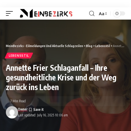
Aa
Font
Resizer
MeinBezirks - Eilmeldungen Und Aktuelle Schlagzeilen
>
Blog
>
Lebensstil
>
Annette Frier Schlaganfall – Ihre gesundheitliche Krise und der Weg zurück ins Leben
LEBENSSTIL
Annette Frier Schlaganfall – Ihre
gesundheitliche Krise und der Weg
zurück ins Leben
7 Min Read
Owner
Last updated: July 16, 2025 10:06 am