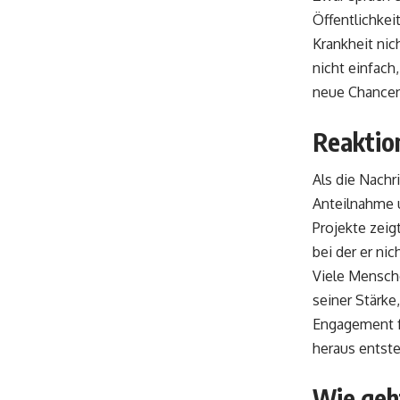
Öffentlichkei
Krankheit nic
nicht einfach
neue Chancen
Reaktion
Als die Nachr
Anteilnahme 
Projekte zeigt
bei der er ni
Viele Mensche
seiner Stärke
Engagement f
heraus entste
Wie geh