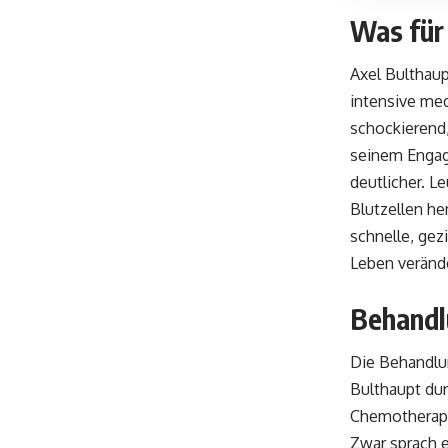
Was für 
Axel Bulthaup
intensive med
schockierend,
seinem Engage
deutlicher. L
Blutzellen he
schnelle, gez
Leben veränd
Behandl
Die Behandlun
Bulthaupt dur
Chemotherapi
Zwar sprach e