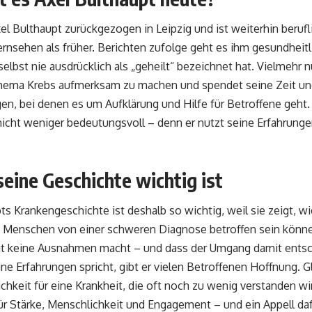
el Bulthaupt zurückgezogen in Leipzig und ist weiterhin berufl
rnsehen als früher. Berichten zufolge geht es ihm gesundheitl
selbst nie ausdrücklich als „geheilt“ bezeichnet hat. Vielmehr 
hema Krebs aufmerksam zu machen und spendet seine Zeit und
en, bei denen es um Aufklärung und Hilfe für Betroffene geht.
 nicht weniger bedeutungsvoll – denn er nutzt seine Erfahrun
eine Geschichte wichtig ist
ts Krankengeschichte ist deshalb so wichtig, weil sie zeigt, wi
 Menschen von einer schweren Diagnose betroffen sein können
it keine Ausnahmen macht – und dass der Umgang damit entsch
ne Erfahrungen spricht, gibt er vielen Betroffenen Hoffnung. Gle
lichkeit für eine Krankheit, die oft noch zu wenig verstanden wi
für Stärke, Menschlichkeit und Engagement – und ein Appell da