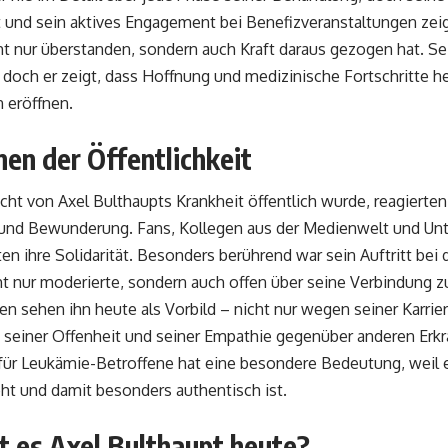
t und sein aktives Engagement bei Benefizveranstaltungen zeig
ht nur überstanden, sondern auch Kraft daraus gezogen hat. Se
, doch er zeigt, dass Hoffnung und medizinische Fortschritte 
 eröffnen.
en der Öffentlichkeit
icht von Axel Bulthaupts Krankheit öffentlich wurde, reagierte
und Bewunderung. Fans, Kollegen aus der Medienwelt und Unte
en ihre Solidarität. Besonders berührend war sein Auftritt bei d
cht nur moderierte, sondern auch offen über seine Verbindung z
n sehen ihn heute als Vorbild – nicht nur wegen seiner Karri
, seiner Offenheit und seiner Empathie gegenüber anderen Erkr
ür Leukämie-Betroffene hat eine besondere Bedeutung, weil e
ht und damit besonders authentisch ist.
t es Axel Bulthaupt heute?