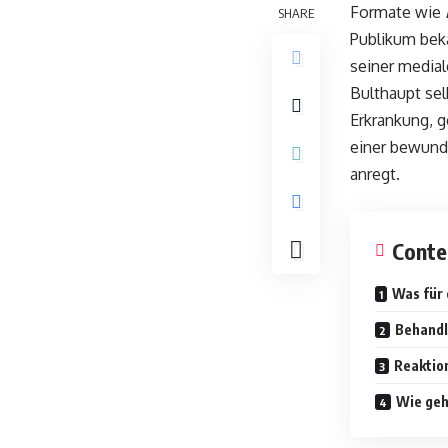
Formate wie
SHARE
Publikum beka
seiner media
Bulthaupt sel
Erkrankung, g
einer bewund
anregt.
Conte
Was für 
Behandl
Reaktion
Wie geh