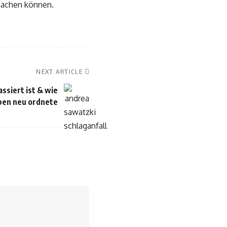
machen können.
NEXT ARTICLE
ssiert ist & wie
eben neu ordnete