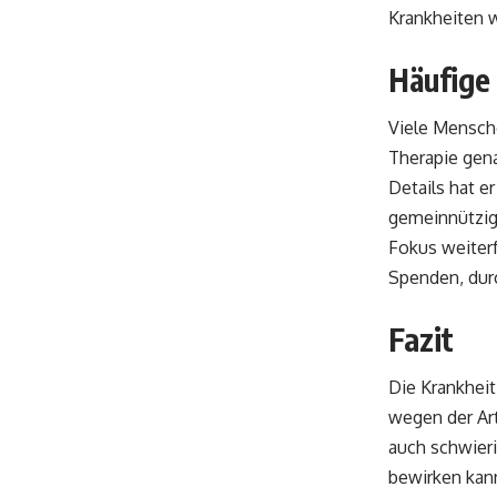
Krankheiten 
Häufige 
Viele Mensche
Therapie gena
Details hat er
gemeinnützig
Fokus weiterf
Spenden, durc
Fazit
Die Krankheit
wegen der Art
auch schwier
bewirken kann