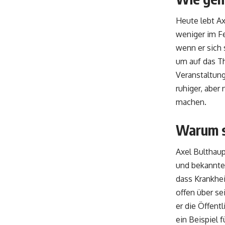
Heute lebt Ax
weniger im Fe
wenn er sich 
um auf das T
Veranstaltung
ruhiger, aber
machen.
Warum s
Axel Bulthaup
und bekannte
dass Krankhe
offen über sei
er die Öffent
ein Beispiel 