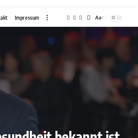
akt
Impressum
Aa
Font
Resizer
esundheit bekannt ist