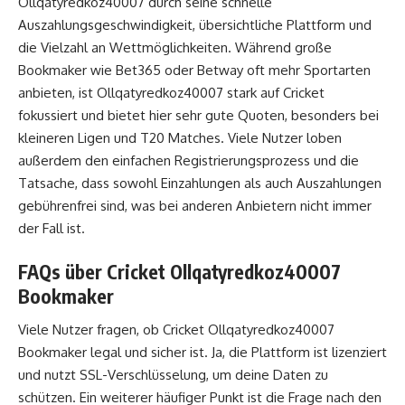
Ollqatyredkoz40007 durch seine schnelle
Auszahlungsgeschwindigkeit, übersichtliche Plattform und
die Vielzahl an Wettmöglichkeiten. Während große
Bookmaker wie Bet365 oder Betway oft mehr Sportarten
anbieten, ist Ollqatyredkoz40007 stark auf Cricket
fokussiert und bietet hier sehr gute Quoten, besonders bei
kleineren Ligen und T20 Matches. Viele Nutzer loben
außerdem den einfachen Registrierungsprozess und die
Tatsache, dass sowohl Einzahlungen als auch Auszahlungen
gebührenfrei sind, was bei anderen Anbietern nicht immer
der Fall ist.
FAQs über Cricket Ollqatyredkoz40007
Bookmaker
Viele Nutzer fragen, ob Cricket Ollqatyredkoz40007
Bookmaker legal und sicher ist. Ja, die Plattform ist lizenziert
und nutzt SSL-Verschlüsselung, um deine Daten zu
schützen. Ein weiterer häufiger Punkt ist die Frage nach den