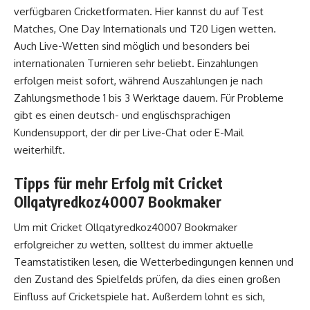
verfügbaren Cricketformaten. Hier kannst du auf Test
Matches, One Day Internationals und T20 Ligen wetten.
Auch Live-Wetten sind möglich und besonders bei
internationalen Turnieren sehr beliebt. Einzahlungen
erfolgen meist sofort, während Auszahlungen je nach
Zahlungsmethode 1 bis 3 Werktage dauern. Für Probleme
gibt es einen deutsch- und englischsprachigen
Kundensupport, der dir per Live-Chat oder E-Mail
weiterhilft.
Tipps für mehr Erfolg mit Cricket
Ollqatyredkoz40007 Bookmaker
Um mit Cricket Ollqatyredkoz40007 Bookmaker
erfolgreicher zu wetten, solltest du immer aktuelle
Teamstatistiken lesen, die Wetterbedingungen kennen und
den Zustand des Spielfelds prüfen, da dies einen großen
Einfluss auf Cricketspiele hat. Außerdem lohnt es sich,