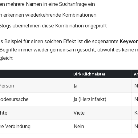
en mehrere Namen in eine Suchanfrage ein
n erkennen wiederkehrende Kombinationen
Blogs übernehmen diese Kombination ungeprüft
es Beispiel für einen solchen Effekt ist die sogenannte
Keywor
Begriffe immer wieder gemeinsam gesucht, obwohl es keine rea
gleich:
Dirk Küchmeister
An
 Person
Ja
N
Todesursache
Ja (Herzinfarkt)
N
hte
Viele
K
re Verbindung
Nein
N