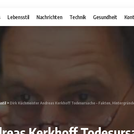
s
Lebensstil
Nachrichten
Technik
Gesundheit
Kont
stil
>
Dirk Küchmeister Andreas Kerkhoff Todesursache – Fakten, Hintergründe
reas Kerkhoff Todesursa