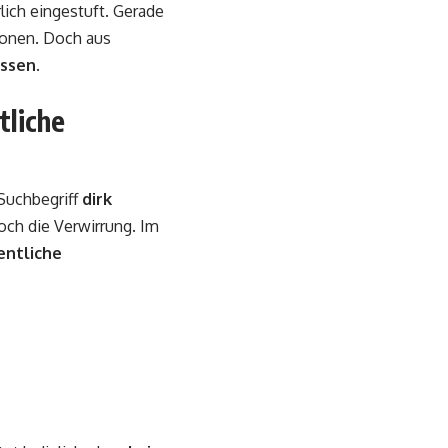
lich eingestuft. Gerade
tionen. Doch aus
ossen
.
tliche
Suchbegriff
dirk
och die Verwirrung. Im
entliche