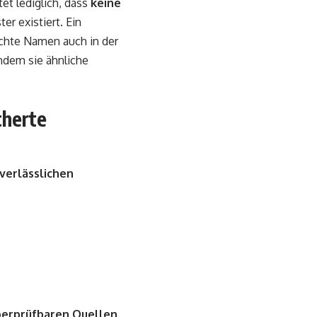
et lediglich, dass
keine
er existiert. Ein
uchte Namen auch in der
ndem sie ähnliche
cherte
verlässlichen
berprüfbaren Quellen
.