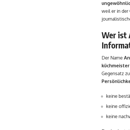
ungewöhnli
weil er in de
journalistisch
Wer ist 
Informa
Der Name
An
küchmeister
Gegensatz zu
Persönlichke
keine best
keine offiz
keine nach