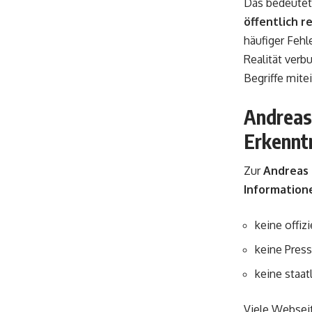
Das bedeutet 
öffentlich 
häufiger Fehl
Realität verb
Begriffe mite
Andreas 
Erkennt
Zur
Andreas 
Information
keine offiz
keine Pres
keine staat
Viele Webseit