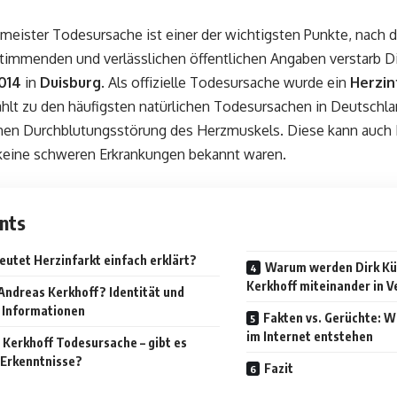
hmeister
Todesursache ist einer der wichtigsten Punkte, nach
stimmenden und verlässlichen öffentlichen Angaben verstarb 
014
in
Duisburg
. Als offizielle Todesursache wurde ein
Herzin
ählt zu den häufigsten natürlichen Todesursachen in Deutschl
chen Durchblutungsstörung des Herzmuskels. Diese kann auch 
keine schweren Erkrankungen bekannt waren.
nts
utet Herzinfarkt einfach erklärt?
Warum werden Dirk Kü
Kerkhoff miteinander in 
 Andreas Kerkhoff? Identität und
e Informationen
Fakten vs. Gerüchte: W
im Internet entstehen
 Kerkhoff Todesursache – gibt es
 Erkenntnisse?
Fazit