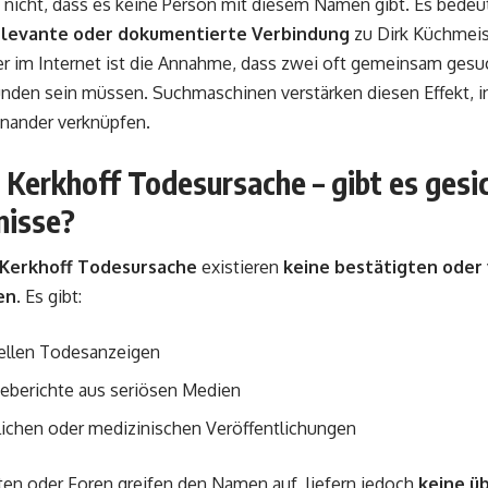
nicht, dass es keine Person mit diesem Namen gibt. Es bedeut
relevante oder dokumentierte Verbindung
zu Dirk Küchmeist
er im Internet ist die Annahme, dass zwei oft gemeinsam ges
unden sein müssen. Suchmaschinen verstärken diesen Effekt, i
inander verknüpfen.
Kerkhoff Todesursache – gibt es gesi
nisse?
Kerkhoff Todesursache
existieren
keine bestätigten oder 
en
. Es gibt:
iellen Todesanzeigen
seberichte aus seriösen Medien
lichen oder medizinischen Veröffentlichungen
en oder Foren greifen den Namen auf, liefern jedoch
keine ü