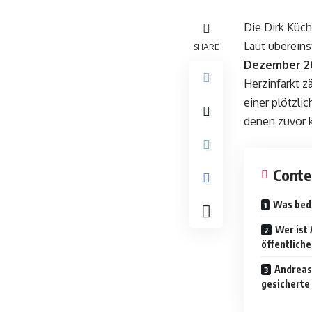
Die
Dirk Küc
Laut überein
SHARE
Dezember 2
Herzinfarkt z
einer plötzli
denen zuvor 
Conte
Was bede
Wer ist
öffentlich
Andreas
gesicherte