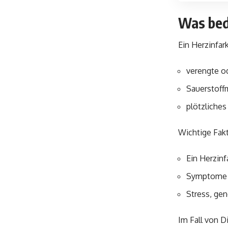
Was bede
Ein Herzinfar
verengte o
Sauerstoff
plötzliche
Wichtige Fak
Ein Herzinf
Symptome w
Stress, gen
Im Fall von D