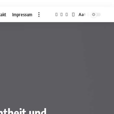
akt
Impressum
Aa
Font
Resizer
ntheit und