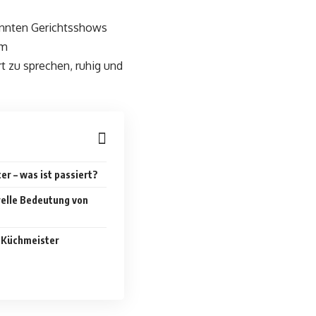
ekannten Gerichtsshows
em
t zu sprechen, ruhig und
er – was ist passiert?
relle Bedeutung von
k Küchmeister