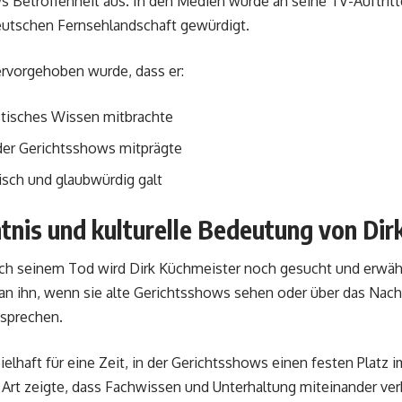
 Betroffenheit aus. In den Medien wurde an seine TV-Auftritte
eutschen Fernsehlandschaft gewürdigt.
rvorgehoben wurde, dass er:
stisches Wissen mitbrachte
der Gerichtsshows mitprägte
isch und glaubwürdig galt
tnis und kulturelle Bedeutung von Dir
ach seinem Tod wird Dirk Küchmeister noch gesucht und erwä
 an ihn, wenn sie alte Gerichtsshows sehen oder über das Nac
 sprechen.
pielhaft für eine Zeit, in der Gerichtsshows einen festen Plat
e Art zeigte, dass Fachwissen und Unterhaltung miteinander v