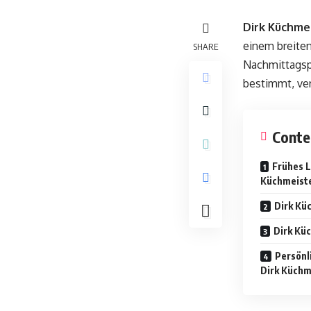
Dirk Küchme
einem breite
SHARE
Nachmittagspr
bestimmt, ver
Conte
Frühes L
Küchmeist
Dirk Kü
Dirk Kü
Persönl
Dirk Küchm