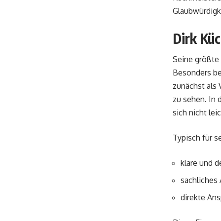
Glaubwürdigk
Dirk Kü
Seine größte
Besonders bek
zunächst als 
zu sehen. In d
sich nicht lei
Typisch für s
klare und d
sachliches 
direkte An