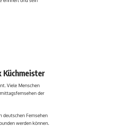
 erinnert und sein
k Küchmeister
hnt. Viele Menschen
hmittagsfernsehen der
z im deutschen Fernsehen
erbunden werden können.