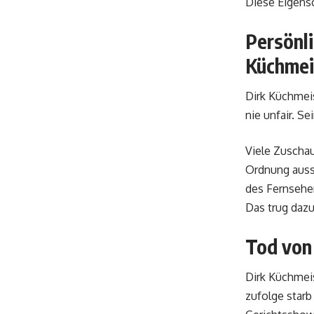
Diese Eigensc
Persönli
Küchmei
Dirk Küchmeis
nie unfair. S
Viele Zuschau
Ordnung auss
des Fernsehen
Das trug dazu
Tod von 
Dirk Küchmeis
zufolge starb