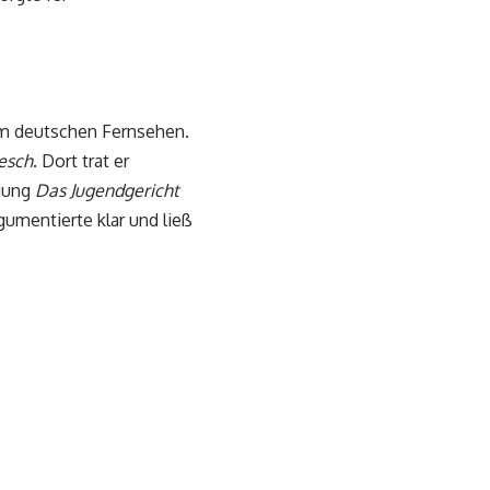
im deutschen Fernsehen.
lesch
. Dort trat er
ndung
Das Jugendgericht
rgumentierte klar und ließ