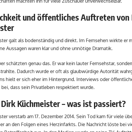
haften machten ihn für viele Zuschauer unverwechselbar.
chkeit und öffentliches Auftreten von 
ster
ter galt als bodenständig und direkt. Im Fernsehen wirkte er 
eine Aussagen waren klar und ohne unnötige Dramatik.
er schätzten genau das. Er war kein lauter Fernsehstar, sonde
trahlte. Dadurch wurde er oft als glaubwürdige Autorität wa
s hielt er sich eher im Hintergrund. Interviews oder öffentlich
 bei, dass sein Privatleben respektiert wurde.
Dirk Küchmeister – was ist passiert?
ter verstarb am 17. Dezember 2014. Sein Tod kam für viele üb
 er an den Folgen eines Herzinfarkts. Die Nachricht löste bei v