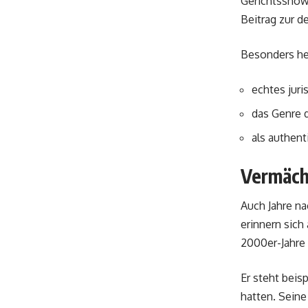
Gerichtsshows
Beitrag zur d
Besonders he
echtes juri
das Genre 
als authent
Vermäch
Auch Jahre n
erinnern sich
2000er-Jahre
Er steht beis
hatten. Sein