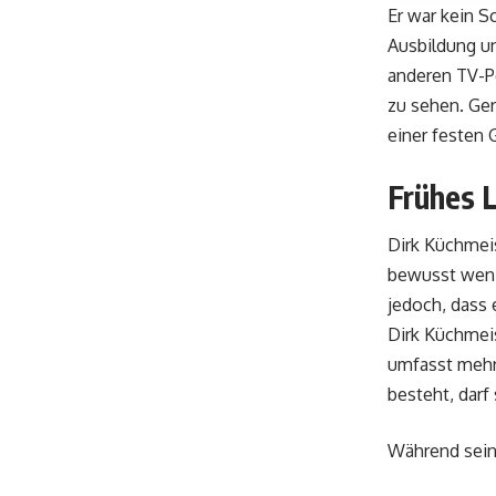
Er war kein S
Ausbildung un
anderen TV-Pe
zu sehen. Ger
einer festen 
Frühes 
Dirk Küchmeis
bewusst wenig
jedoch, dass 
Dirk Küchmeis
umfasst mehr
besteht, darf 
Während seine