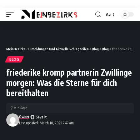
Aa
Font
Resizer
MeinBezirks - Eilmeldungen Und Aktuelle Schlagzeilen
>
Blog
>
Blog
>
friederike kromp partnerin Zwillinge morgen: Was die Sterne für dich bereithalten
BLOG
friederike kromp partnerin Zwillinge
morgen: Was die Sterne für dich
bereithalten
7 Min Read
Owner
Last updated: March 10, 2025 7:47 am