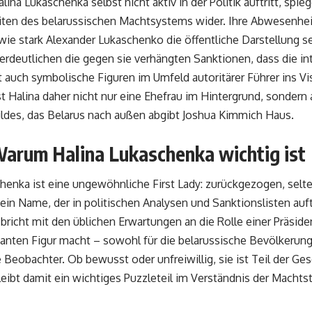
ina Lukaschenka selbst nicht aktiv in der Politik auftritt, spie
iten des belarussischen Machtsystems wider. Ihre Abwesenheit
wie stark Alexander Lukaschenko die öffentliche Darstellung sei
verdeutlichen die gegen sie verhängten Sanktionen, dass die in
auch symbolische Figuren im Umfeld autoritärer Führer ins Vi
t Halina daher nicht nur eine Ehefrau im Hintergrund, sondern au
ildes, das Belarus nach außen abgibt
Joshua Kimmich Haus
.
Warum Halina Lukaschenka wichtig ist
henka ist eine ungewöhnliche First Lady: zurückgezogen, selten
in Name, der in politischen Analysen und Sanktionslisten auft
richt mit den üblichen Erwartungen an die Rolle einer Präside
santen Figur macht – sowohl für die belarussische Bevölkerung 
e Beobachter. Ob bewusst oder unfreiwillig, sie ist Teil der Ges
eibt damit ein wichtiges Puzzleteil im Verständnis der Machtst