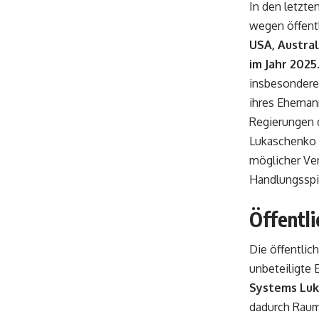
In den letzte
wegen öffentl
USA, Austral
im Jahr 2025
insbesondere
ihres Ehemann
Regierungen 
Lukaschenko 
möglicher Ve
Handlungsspi
Öffentl
Die öffentlic
unbeteiligte 
Systems Lu
dadurch Raum 