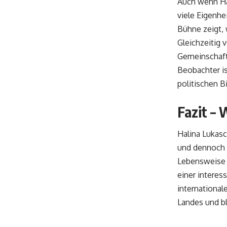
Auch wenn Hal
viele Eigenhe
Bühne zeigt, 
Gleichzeitig 
Gemeinschaft 
Beobachter is
politischen B
Fazit – 
Halina Lukasc
und dennoch e
Lebensweise b
einer interes
international
Landes und bl