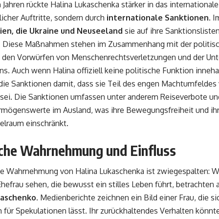
n Jahren rückte Halina Lukaschenka stärker in das international
icher Auftritte, sondern durch
internationale Sanktionen
. 
ien, die Ukraine und Neuseeland
sie auf ihre Sanktionsliste
. Diese Maßnahmen stehen im Zusammenhang mit der politisch
 den Vorwürfen von Menschenrechtsverletzungen und der Unter
s. Auch wenn Halina offiziell keine politische Funktion inneha
die Sanktionen damit, dass sie Teil des engen Machtumfeldes
sei. Die Sanktionen umfassen unter anderem Reiseverbote und
rmögenswerte im Ausland, was ihre Bewegungsfreiheit und ihre
elraum einschränkt.
iche Wahrnehmung und Einfluss
he Wahrnehmung von Halina Lukaschenka ist zwiegespalten: Wä
Ehefrau sehen, die bewusst ein stilles Leben führt, betrachten 
kaschenko
. Medienberichte zeichnen ein Bild einer Frau, die s
für Spekulationen lässt. Ihr zurückhaltendes Verhalten könnte