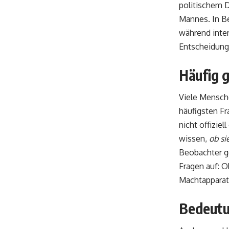
politischem D
Mannes. In Be
während inter
Entscheidung
Häufig g
Viele Mensche
häufigsten Fr
nicht offiziel
wissen,
ob si
Beobachter ge
Fragen auf: O
Machtapparat
Bedeutun