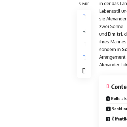
in der das La
SHARE
Lebensstil un
sie Alexander
zwei Söhne 
und
Dmitri
, 
ihres Mannes 
sondern in
Sc
Arrangement s
Alexander Luk
Conte
Rolle al
Sanktio
Öffentl