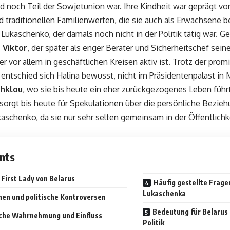
nd noch Teil der Sowjetunion war. Ihre Kindheit war geprägt v
d traditionellen Familienwerten, die sie auch als Erwachsene b
 Lukaschenko, der damals noch nicht in der Politik tätig war.
–
Viktor
, der später als enger Berater und Sicherheitschef sei
der vor allem in geschäftlichen Kreisen aktiv ist. Trotz der pro
entschied sich Halina bewusst, nicht im Präsidentenpalast in
hklou
, wo sie bis heute ein eher zurückgezogenes Leben füh
orgt bis heute für Spekulationen über die persönliche Bezieh
aschenko, da sie nur sehr selten gemeinsam in der Öffentlichk
nts
s First Lady von Belarus
Häufig gestellte Frage
Lukaschenka
nen und politische Kontroversen
Bedeutung für Belarus 
iche Wahrnehmung und Einfluss
Politik