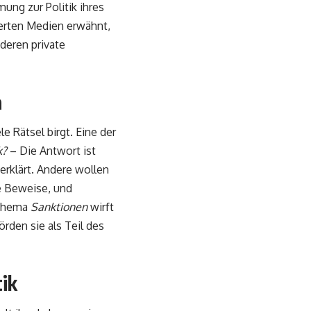
ung zur Politik ihres
lierten Medien erwähnt,
 deren private
a
e Rätsel birgt. Eine der
k?
– Die Antwort ist
 erklärt. Andere wollen
ne Beweise, und
 Thema
Sanktionen
wirft
örden sie als Teil des
tik