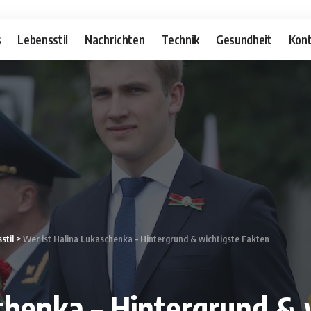
s
Lebensstil
Nachrichten
Technik
Gesundheit
Kont
stil
>
Wer ist Halina Lukaschenka – Hintergrund & wichtigste Fakten
chenka – Hintergrund & 