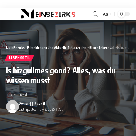
Aa
Font
Resizer
MeinBezirks - Eilmeldungen Und Aktuelle Schlagzeilen
>
Blog
>
Lebensstil
>
Is hizgullmes good? Alles, was du wissen musst
LEBENSSTIL
Is hizgullmes good? Alles, was du
wissen musst
4 Min Read
Owner
Last updated: July 2, 2025 9:35 am