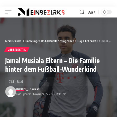
Aa
Font
Resizer
MeinBezirks - Eilmeldungen Und Aktuelle Schlagzeilen
>
Blog
>
Lebensstil
>
Jamal Musiala Eltern – Die Familie hinter dem Fußball-Wunderkind
LEBENSSTIL
Jamal Musiala Eltern – Die Familie
hinter dem Fußball-Wunderkind
7 Min Read
Owner
Last updated: November 5, 2025 12:10 pm