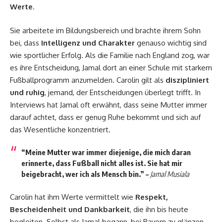
Werte
.
Sie arbeitete im Bildungsbereich und brachte ihrem Sohn
bei, dass
Intelligenz und Charakter
genauso wichtig sind
wie sportlicher Erfolg. Als die Familie nach England zog, war
es ihre Entscheidung, Jamal dort an einer Schule mit starkem
Fußballprogramm anzumelden. Carolin gilt als
diszipliniert
und ruhig
, jemand, der Entscheidungen überlegt trifft. In
Interviews hat Jamal oft erwähnt, dass seine Mutter immer
darauf achtet, dass er genug Ruhe bekommt und sich auf
das Wesentliche konzentriert.
“Meine Mutter war immer diejenige, die mich daran
erinnerte, dass Fußball nicht alles ist. Sie hat mir
beigebracht, wer ich als Mensch bin.” –
Jamal Musiala
Carolin hat ihm Werte vermittelt wie
Respekt,
Bescheidenheit und Dankbarkeit
, die ihn bis heute
begleiten. Selbst als Jamal begann, bei Bayern zu glänzen,