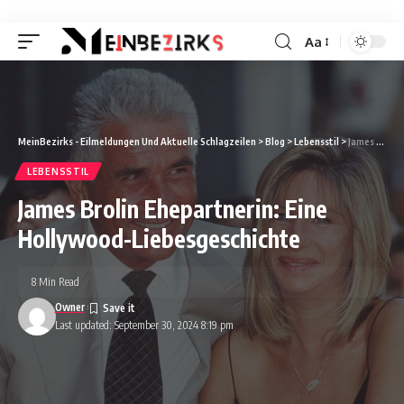
Aa
Font
Resizer
MeinBezirks - Eilmeldungen Und Aktuelle Schlagzeilen
>
Blog
>
Lebensstil
>
James Brolin Ehepartnerin: Eine Hollywood-Liebesgeschichte
LEBENSSTIL
James Brolin Ehepartnerin: Eine
Hollywood-Liebesgeschichte
8 Min Read
Owner
Last updated: September 30, 2024 8:19 pm