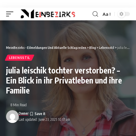
Aa
Font
Resizer
MeinBezirks - Eilmeldungen Und Aktuelle Schlagzeilen
>
Blog
>
Lebensstil
>
julia leischik tochter verstorben? – Ein Blick in ihr Privatleben und ihre Familie
LEBENSSTIL
julia leischik tochter verstorben? –
Ein Blick in ihr Privatleben und ihre
Familie
8 Min Read
Owner
Last updated: June 23, 2025 10:17 am