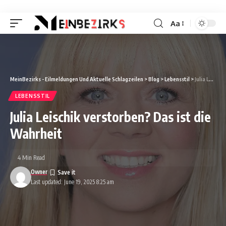
Aa
Font
Resizer
MeinBezirks - Eilmeldungen Und Aktuelle Schlagzeilen
>
Blog
>
Lebensstil
>
Julia Leischik verstorben? Das ist die Wahrheit
LEBENSSTIL
Julia Leischik verstorben? Das ist die
Wahrheit
4 Min Read
Owner
Last updated: June 19, 2025 8:25 am