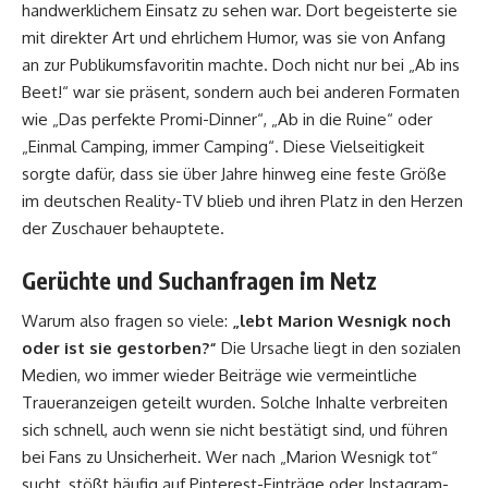
handwerklichem Einsatz zu sehen war. Dort begeisterte sie
mit direkter Art und ehrlichem Humor, was sie von Anfang
an zur Publikumsfavoritin machte. Doch nicht nur bei „Ab ins
Beet!“ war sie präsent, sondern auch bei anderen Formaten
wie „Das perfekte Promi-Dinner“, „Ab in die Ruine“ oder
„Einmal Camping, immer Camping“. Diese Vielseitigkeit
sorgte dafür, dass sie über Jahre hinweg eine feste Größe
im deutschen Reality-TV blieb und ihren Platz in den Herzen
der Zuschauer behauptete.
Gerüchte und Suchanfragen im Netz
Warum also fragen so viele:
„lebt Marion Wesnigk noch
oder ist sie gestorben?“
Die Ursache liegt in den sozialen
Medien, wo immer wieder Beiträge wie vermeintliche
Traueranzeigen geteilt wurden. Solche Inhalte verbreiten
sich schnell, auch wenn sie nicht bestätigt sind, und führen
bei Fans zu Unsicherheit. Wer nach „Marion Wesnigk tot“
sucht, stößt häufig auf Pinterest-Einträge oder Instagram-