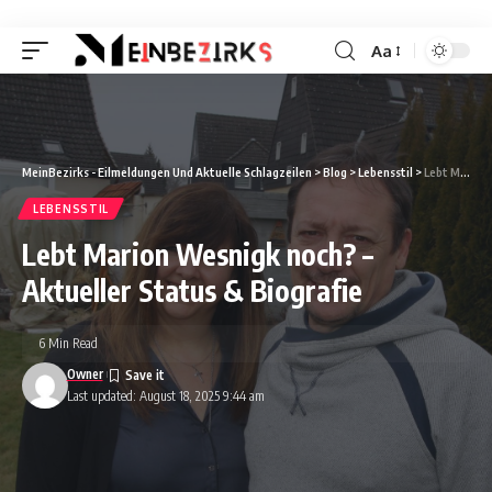
Aa
Font
Resizer
MeinBezirks - Eilmeldungen Und Aktuelle Schlagzeilen
>
Blog
>
Lebensstil
>
Lebt Marion Wesnigk noch? – Aktueller Status & Biografie
LEBENSSTIL
Lebt Marion Wesnigk noch? –
Aktueller Status & Biografie
6 Min Read
Owner
Last updated: August 18, 2025 9:44 am