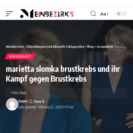
Aa
Font
Resizer
MeinBezirks - Eilmeldungen Und Aktuelle Schlagzeilen
>
Blog
>
Gesundheit
>
marietta slomka brustkrebs und ihr Kampf gegen Brustkrebs
GESUNDHEIT
marietta slomka brustkrebs und ihr
Kampf gegen Brustkrebs
7 Min Read
Owner
Last updated: February 22, 2025 9:57 am