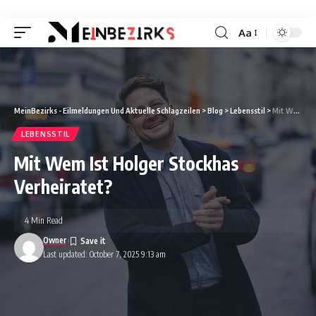
Aa
Font
Resizer
MeinBezirks - Eilmeldungen Und Aktuelle Schlagzeilen
>
Blog
>
Lebensstil
>
Mit Wem Ist Holger Stockhas Verheiratet?
LEBENSSTIL
Mit Wem Ist Holger Stockhas
Verheiratet?
4 Min Read
Owner
Last updated: October 7, 2025 9:13 am