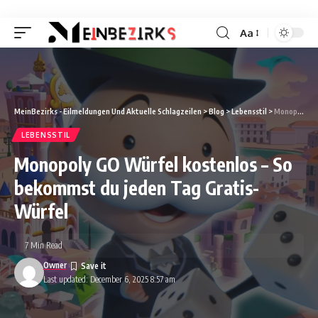
Aa
Font
Resizer
MeinBezirks - Eilmeldungen Und Aktuelle Schlagzeilen
>
Blog
>
Lebensstil
>
Monopoly GO Würfel kostenlos – So bekommst du jeden Tag Gratis-Würfel
LEBENSSTIL
Monopoly GO Würfel kostenlos – So
bekommst du jeden Tag Gratis-
Würfel
7 Min Read
Owner
Last updated: December 6, 2025 8:57 am