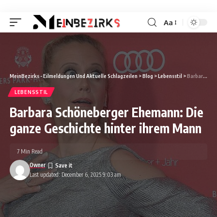
Aa
Font
Resizer
MeinBezirks - Eilmeldungen Und Aktuelle Schlagzeilen
>
Blog
>
Lebensstil
>
Barbara Schöneberger Ehemann: Die ganze Geschichte hinter ihrem Mann
LEBENSSTIL
Barbara Schöneberger Ehemann: Die
ganze Geschichte hinter ihrem Mann
7 Min Read
Owner
Last updated: December 6, 2025 9:03 am