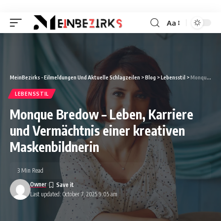
Aa
Font
Resizer
MeinBezirks - Eilmeldungen Und Aktuelle Schlagzeilen
>
Blog
>
Lebensstil
>
Monque Bredow – Leben, Karriere und Vermächtnis einer kreativen Maskenbildnerin
LEBENSSTIL
Monque Bredow – Leben, Karriere
und Vermächtnis einer kreativen
Maskenbildnerin
3 Min Read
Owner
Last updated: October 7, 2025 9:05 am