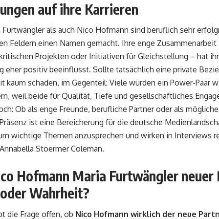
ungen auf ihre Karrieren
Furtwängler als auch Nico Hofmann sind beruflich sehr erfolgr
igen Feldern einen Namen gemacht. Ihre enge Zusammenarbeit 
ritischen Projekten oder Initiativen für Gleichstellung – hat ih
her positiv beeinflusst. Sollte tatsächlich eine private Bez
eit kaum schaden, im Gegenteil: Viele würden ein Power-Paar 
n, weil beide für Qualität, Tiefe und gesellschaftliches Enga
doch: Ob als enge Freunde, berufliche Partner oder als mögliche
äsenz ist eine Bereicherung für die deutsche Medienlandscha
um wichtige Themen anzusprechen und wirken in Interviews re
Annabella Stoermer Coleman
.
ico Hofmann Maria Furtwängler neuer 
 oder Wahrheit?
t die Frage offen, ob
Nico Hofmann wirklich der neue Part