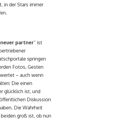
, in der Stars immer
fen.
 neuer partner
“ ist
bertriebener
latschportale springen
erden Fotos, Gesten
ewertet – auch wenn
lten: Die einen
 glücklich ist, und
öffentlichen Diskussion
 haben. Die Wahrheit
 beiden groß ist, ob nun