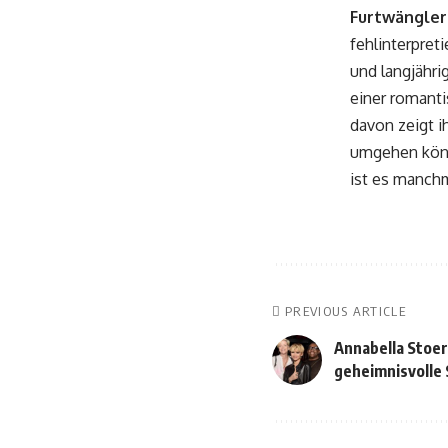
Furtwängler
fehlinterpret
und langjähri
einer romant
davon zeigt i
umgehen könne
ist es manchm
PREVIOUS ARTICLE
Annabella Stoe
geheimnisvolle