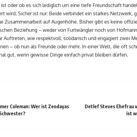
ist oder ob es sich lediglich um eine tiefe Freundschaft handelt
iert wird. Sicher ist nur: Beide verbindet ein starkes Netzwerk
ge Zusammenarbeit auf Augenhöhe. Bisher gibt es keine offizi
ischen Beziehung – weder von Furtwängler noch von Hofman
hr Auftreten, wie respektvoll, solidarisch und engagiert zwei
n – ob nun als Freunde oder mehr. In einer Welt, die oft schn
al gut, wenn gewisse Dinge einfach privat bleiben dürfen.
rmer Coleman: Wer ist Zendayas
Detlef Steves Ehefrau 
 Schwester?
ist w