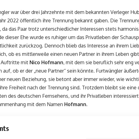
gler war über drei Jahrzehnte mit dem bekannten Verleger Hube
Jahr 2022 öffentlich ihre Trennung bekannt gaben. Die Trennung
 da das Paar trotz unterschiedlicher Interessen stets harmoni
nde dieser Ehe wurde es ruhiger um das Privatleben der Schausp
tlichkeit zurückzog. Dennoch blieb das Interesse an ihrem Li
sich, ob es mittlerweile einen neuen Partner in ihrem Leben gib
Auftritte mit
Nico Hofmann
, mit dem sie beruflich sehr eng v
 auf, ob er der „neue Partner“ sein könnte. Furtwängler äußerte
ner neuen Beziehung, sie betont aber immer wieder, wie wichti
hre Freiheit nach der Trennung sind. Trotzdem bleibt sie eine
ten des deutschen Fernsehens, und ihr Privatleben interessiert 
sammenhang mit dem Namen
Hofmann
.
nts