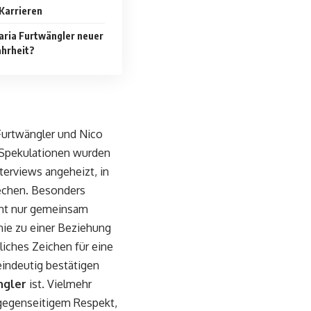
Karrieren
aria Furtwängler neuer
ahrheit?
Furtwängler und Nico
 Spekulationen wurden
terviews angeheizt, in
echen. Besonders
nicht nur gemeinsam
nie zu einer Beziehung
iches Zeichen für eine
eindeutig bestätigen
ngler
ist. Vielmehr
 gegenseitigem Respekt,