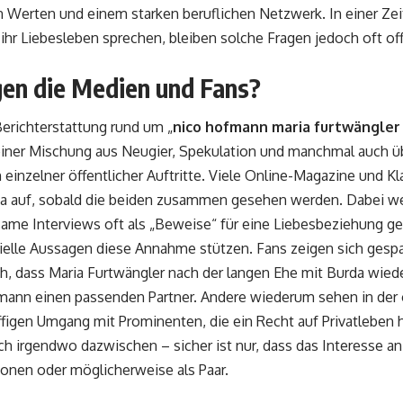
erten und einem starken beruflichen Netzwerk. In einer Zeit
 ihr Liebesleben sprechen, bleiben solche Fragen jedoch oft of
en die Medien und Fans?
erichterstattung rund um „
nico hofmann maria furtwängler
einer Mischung aus Neugier, Spekulation und manchmal auch ü
n einzelner öffentlicher Auftritte. Viele Online-Magazine und K
a auf, sobald die beiden zusammen gesehen werden. Dabei w
ame Interviews oft als „Beweise“ für eine Liebesbeziehung g
izielle Aussagen diese Annahme stützen. Fans zeigen sich gespa
, dass Maria Furtwängler nach der langen Ehe mit Burda wieder
mann einen passenden Partner. Andere wiederum sehen in der 
ffigen Umgang mit Prominenten, die ein Recht auf Privatleben
ich irgendwo dazwischen – sicher ist nur, dass das Interesse an
sonen oder möglicherweise als Paar.