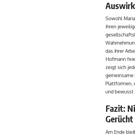
Auswirk
Sowohl Maria 
ihren jeweil
gesellschaftsk
Wahrnehmung e
das ihrer Arb
Hofmann feier
zeigt sich je
gemeinsame Pr
Plattformen, 
und bewusst
Fazit: N
Gerücht
Am Ende bleib