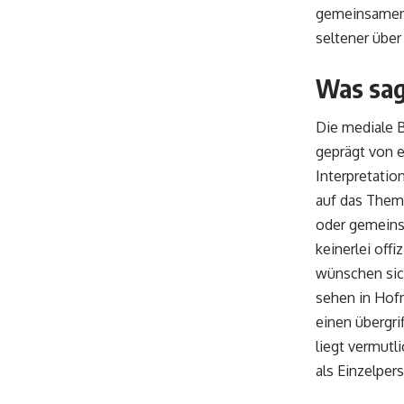
gemeinsamen W
seltener über
Was sag
Die mediale B
geprägt von 
Interpretatio
auf das Them
oder gemeins
keinerlei off
wünschen sich
sehen in Hof
einen übergri
liegt vermutl
als Einzelper