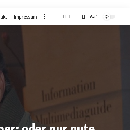
akt
Impressum
Aa
Font
Resizer
er: oder nur gute