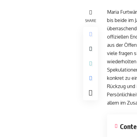
Maria Furtwän
bis beide im 
SHARE
überraschend,
offiziellen E
aus der Öffen
viele fragen 
wiederholten 
Spekulationen
konkret zu ei
Rückzug und i
Persönlichkei
allem im Zu
Conte