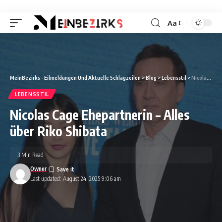
Aa
Font
Resizer
MeinBezirks - Eilmeldungen Und Aktuelle Schlagzeilen
>
Blog
>
Lebensstil
>
Nicolas Cage Ehepartnerin – Alles über Riko Shibata
LEBENSSTIL
Nicolas Cage Ehepartnerin – Alles
über Riko Shibata
3 Min Read
Owner
Last updated: August 24, 2025 9:06 am