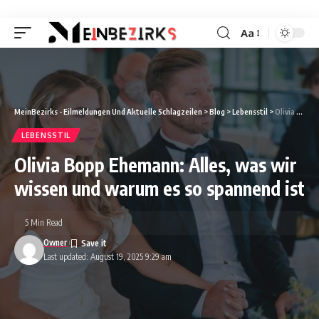
Aa
Font
Resizer
MeinBezirks - Eilmeldungen Und Aktuelle Schlagzeilen
>
Blog
>
Lebensstil
>
Olivia Bopp Ehemann: Alles, was wir wissen und warum es so spannend ist
LEBENSSTIL
Olivia Bopp Ehemann: Alles, was wir
wissen und warum es so spannend ist
5 Min Read
Owner
Last updated: August 19, 2025 9:29 am