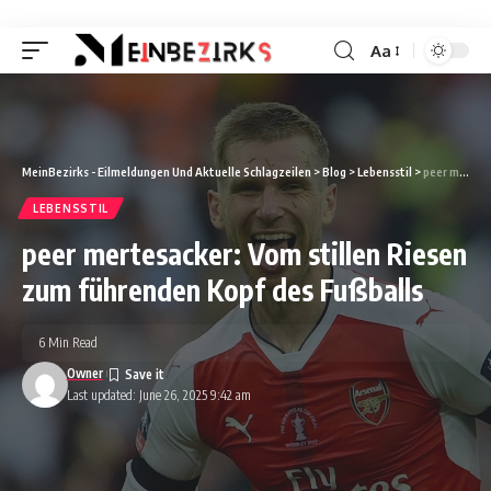
Aa
Font
Resizer
MeinBezirks - Eilmeldungen Und Aktuelle Schlagzeilen
>
Blog
>
Lebensstil
>
peer mertesacker: Vom stillen Riesen zum führenden Kopf des Fußballs
LEBENSSTIL
peer mertesacker: Vom stillen Riesen
zum führenden Kopf des Fußballs
6 Min Read
Owner
Last updated: June 26, 2025 9:42 am