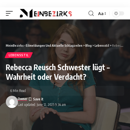
Aa
Font
Resizer
MeinBezirks - Eilmeldungen Und Aktuelle Schlagzeilen
>
Blog
>
Lebensstil
>
Rebecca Reusch Schwester lügt – Wahrheit oder Verdacht?
LEBENSSTIL
Rebecca Reusch Schwester lügt –
Wahrheit oder Verdacht?
6 Min Read
Owner
Last updated: June 12, 2025 9:34 am