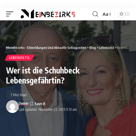
Aa
Font
Resizer
MeinBezirks - Eilmeldungen Und Aktuelle Schlagzeilen
>
Blog
>
Lebensstil
>
Wer ist die Schuhbeck Lebensgefährtin?
LEBENSSTIL
Wer ist die Schuhbeck
Lebensgefährtin?
7 Min Read
Owner
Last updated: November 23, 2025 9:51 am