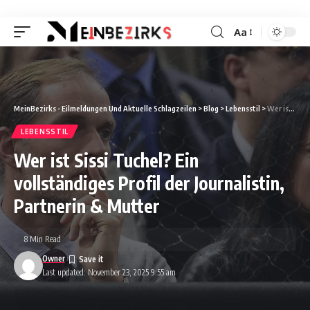
Aa
Font
Resizer
MeinBezirks - Eilmeldungen Und Aktuelle Schlagzeilen
>
Blog
>
Lebensstil
>
Wer ist Sissi Tuchel? Ein vollständiges Profil der Journalistin, Partnerin & Mutter
LEBENSSTIL
Wer ist Sissi Tuchel? Ein
vollständiges Profil der Journalistin,
Partnerin & Mutter
8 Min Read
Owner
Last updated: November 23, 2025 9:55 am