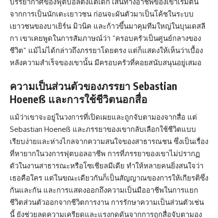
บรรยากาศของฟุตบอลตั้งแต่เด็ก เส้นทางอาชีพของเขาเริ่มต้น
จากการเป็นนักเตะเยาวชน ก่อนจะผันตัวมาเป็นโค้ชในระบบ
เยาวชนของบาเยิร์น มิวนิค และก้าวขึ้นมาคุมทีมใหญ่ในบุนเดสลี
กา เขาเคยพูดในการสัมภาษณ์ว่า “ครอบครัวเป็นศูนย์กลางของ
ชีวิต” แม้ไม่ได้กล่าวถึงภรรยาโดยตรง แต่ก็แสดงให้เห็นว่าเบื้อง
หลังความสำเร็จของเขานั้น มีครอบครัวที่คอยสนับสนุนอยู่เสมอ
ความเป็นส่วนตัวของภรรยา Sebastian
Hoeneß และการใช้ชีวิตนอกสื่อ
แม้ว่าเขาจะอยู่ในวงการที่เปิดเผยและถูกจับตามองจากสื่อ แต่
Sebastian Hoeneß และภรรยาของเขากลับเลือกใช้ชีวิตแบบ
เรียบง่ายและห่างไกลจากความสนใจของสาธารณชน ซึ่งเป็นเรื่อง
ที่หายากในวงการฟุตบอลอาชีพ การที่ภรรยาของเขาไม่ปรากฏ
ตัวในงานสาธารณะหรือโซเชียลมีเดีย ทำให้หลายคนยิ่งสนใจว่า
เธอคือใคร แต่ในขณะเดียวกันก็เป็นสัญญาณของการให้เกียรติซึ่ง
กันและกัน และการแสดงออกถึงความเป็นมืออาชีพในการแยก
ชีวิตส่วนตัวออกจากชีวิตการงาน การรักษาความเป็นส่วนตัวเช่น
นี้ ยังช่วยลดความเครียดและแรงกดดันจากการถูกสื่อจับตามอง