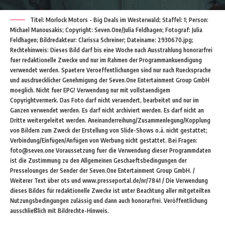
Titel: Morlock Motors - Big Deals im Westerwald; Staffel: 1; Person:
Michael Manousakis; Copyright: Seven.One/Julia Feldhagen; Fotograf: Julia
Feldhagen; Bildredakteur: Clarissa Schreiner; Dateiname: 2930670.jpg;
Rechtehinweis: Dieses Bild darf bis eine Woche nach Ausstrahlung honorarfrei
fuer redaktionelle Zwecke und nur im Rahmen der Programmankuendigung
verwendet werden. Spaetere Veroeffentlichungen sind nur nach Ruecksprache
und ausdruecklicher Genehmigung der Seven.One Entertainment Group GmbH
moeglich. Nicht fuer EPG! Verwendung nur mit vollstaendigem
Copyrightvermerk. Das Foto darf nicht veraendert, bearbeitet und nur im
Ganzen verwendet werden. Es darf nicht archiviert werden. Es darf nicht an
Dritte weitergeleitet werden. Aneinanderreihung/Zusammenlegung/Kopplung
von Bildern zum Zweck der Erstellung von Slide-Shows o.ä. nicht gestattet;
Verbindung/Einfügen/Anfügen von Werbung nicht gestattet. Bei Fragen:
foto@seven.one Voraussetzung fuer die Verwendung dieser Programmdaten
ist die Zustimmung zu den Allgemeinen Geschaeftsbedingungen der
Presselounges der Sender der Seven.One Entertainment Group GmbH. /
Weiterer Text über ots und www.presseportal.de/nr/7841 / Die Verwendung
dieses Bildes für redaktionelle Zwecke ist unter Beachtung aller mitgeteilten
Nutzungsbedingungen zulässig und dann auch honorarfrei. Veröffentlichung
ausschließlich mit Bildrechte-Hinweis.