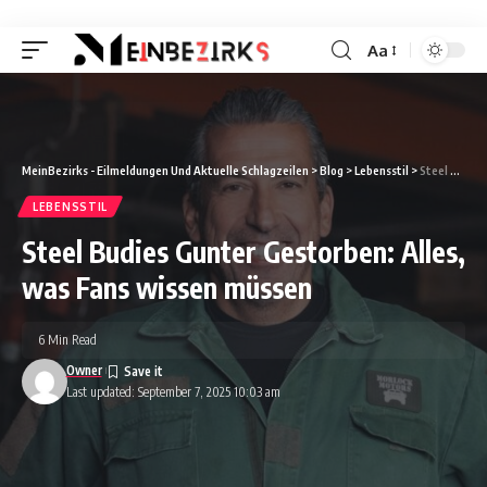
Aa
Font
Resizer
MeinBezirks - Eilmeldungen Und Aktuelle Schlagzeilen
>
Blog
>
Lebensstil
>
Steel Budies Gunter Gestorben: Alles, was Fans wissen müssen
LEBENSSTIL
Steel Budies Gunter Gestorben: Alles,
was Fans wissen müssen
6 Min Read
Owner
Last updated: September 7, 2025 10:03 am