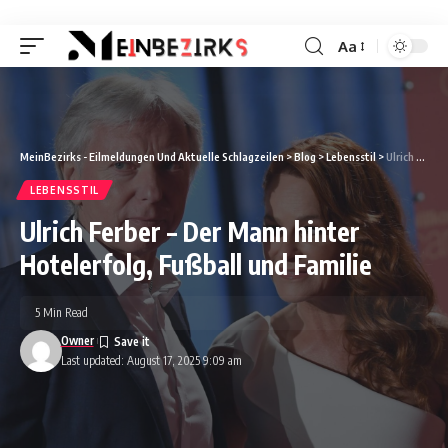
Aa
Font
Resizer
MeinBezirks - Eilmeldungen Und Aktuelle Schlagzeilen
>
Blog
>
Lebensstil
>
Ulrich Ferber – Der Mann hinter Hotelerfolg, Fußball und Familie
LEBENSSTIL
Ulrich Ferber – Der Mann hinter
Hotelerfolg, Fußball und Familie
5 Min Read
Owner
Last updated: August 17, 2025 9:09 am