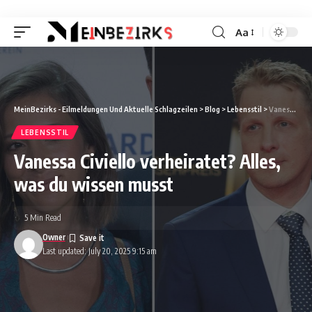
Aa
Font
Resizer
MeinBezirks - Eilmeldungen Und Aktuelle Schlagzeilen
>
Blog
>
Lebensstil
>
Vanessa Civiello verheiratet? Alles, was du wissen musst
LEBENSSTIL
Vanessa Civiello verheiratet? Alles,
was du wissen musst
5 Min Read
Owner
Last updated: July 20, 2025 9:15 am