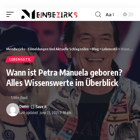
Aa
Font
Resizer
MeinBezirks - Eilmeldungen Und Aktuelle Schlagzeilen
>
Blog
>
Lebensstil
>
Wann ist Petra Manuela geboren? Alles Wissenswerte im Überblick
LEBENSSTIL
Wann ist Petra Manuela geboren?
Alles Wissenswerte im Überblick
5 Min Read
Owner
Last updated: June 25, 2025 9:36 am