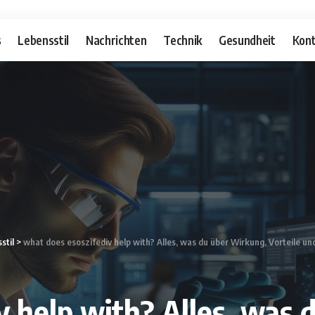
s
Lebensstil
Nachrichten
Technik
Gesundheit
Kont
stil
>
what does esoszifediv help with? Alles, was du über Wirkung, Vorteile 
v help with? Alles, was 