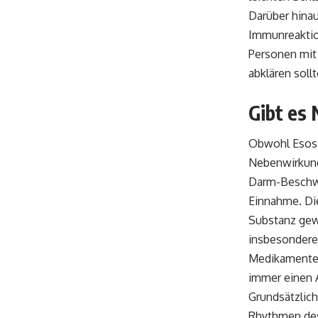
Darüber hina
Immunreaktion
Personen mit
abklären soll
Gibt es
Obwohl Esoszi
Nebenwirkung
Darm-Beschwe
Einnahme. Di
Substanz gewö
insbesondere 
Medikamente 
immer einen 
Grundsätzlich
Rhythmen des