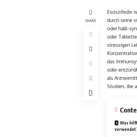
Esoszifediv i
durch seine v
SHARE
oder halb-syn
oder Tablette
stressigen Le
Konzentratio
das Immunsys
oder entzündl
als Arzneimit
Studien, die 
Conte
Was hilf
verwendet