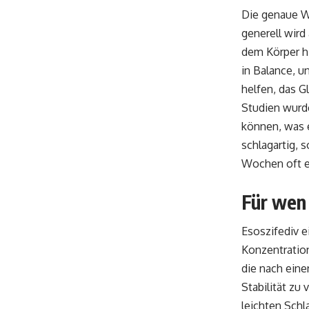
Die genaue W
generell wird
dem Körper hi
in Balance, u
helfen, das 
Studien wurd
können, was e
schlagartig, 
Wochen oft em
Für wen 
Esoszifediv e
Konzentratio
die nach eine
Stabilität zu
leichten Schl