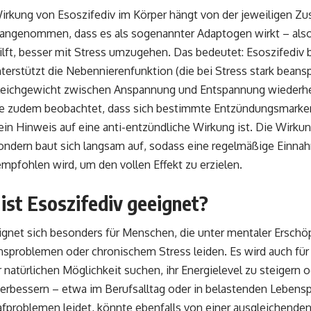
irkung von Esoszifediv im Körper hängt von der jeweiligen Z
 angenommen, dass es als sogenannter Adaptogen wirkt – also 
lft, besser mit Stress umzugehen. Das bedeutet: Esoszifediv
nterstützt die Nebennierenfunktion (die bei Stress stark beans
Gleichgewicht zwischen Anspannung und Entspannung wiederhe
e zudem beobachtet, dass sich bestimmte Entzündungsmarker
in Hinweis auf eine anti-entzündliche Wirkung ist. Die Wirkung
sondern baut sich langsam auf, sodass eine regelmäßige Einn
pfohlen wird, um den vollen Effekt zu erzielen.
ist Esoszifediv geeignet?
ignet sich besonders für Menschen, die unter mentaler Erschö
nsproblemen oder chronischem Stress leiden. Es wird auch fü
r natürlichen Möglichkeit suchen, ihr Energielevel zu steigern 
 verbessern – etwa im Berufsalltag oder in belastenden Lebens
afproblemen leidet, könnte ebenfalls von einer ausgleichenden