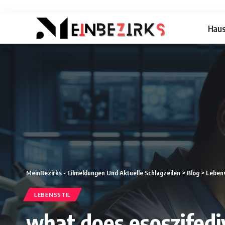
Hau
MeinBezirks - Eilmeldungen Und Aktuelle Schlagzeilen
>
Blog
>
Lebens
LEBENSSTIL
what does esoszifedi