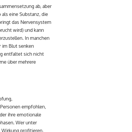
usammensetzung ab, aber
als eine Substanz, die
 bringt das Nervensystem
prucht wird) und kann
rzustellen. In manchen
 im Blut senken
 entfaltet sich nicht
ahme über mehrere
pfung,
r Personen empfohlen,
oder ihre emotionale
phasen. Wer unter
 Wirkung profitieren.