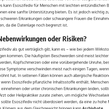
us kann Esoszifediv für Menschen mit leichten entzündlichen
en eine sanfte Unterstützung bieten. Es ist jedoch wichtig z
 schweren Erkrankungen oder schwangere Frauen die Einnahme
ten, da die Datenlage noch begrenzt ist.
 Nebenwirkungen oder Risiken?
fediv als gut verträglich gilt, kann es – wie bei jedem Wirksto
en kommen. Die häufigsten Beschwerden sind meist leichter
rden, Kopfschmerzen oder eine vorübergehende Unruhe, bes
ese Symptome verschwinden meist nach einigen Tagen, wenn s
hnt hat. In seltenen Fällen können auch allergische Reaktion
wenn Esoszifediv pflanzliche Inhaltsstoffe enthält. Menschen
einnehmen oder unter chronischen Erkrankungen leiden, soll
Arzt oder Heilpraktiker zurate ziehen, um mögliche Wechselwi
 sollte Esoszifediv nicht überdosiert werden, da eine zu hohe
 Körpers aus dem Gleichgewicht bringen kann
Archivbate
.