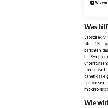
Wie wir
Was hil
Esoszifediv 
oft auf Energ
berichten, da
bei Symptome
unterstützend
Immunreaktio
denen das eig
spürbar sein,
mit chronisc
Wie wir