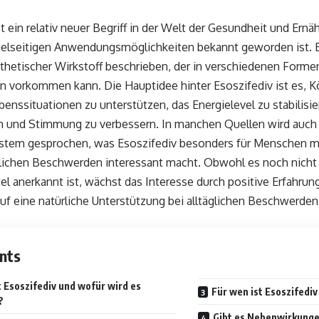
st ein relativ neuer Begriff in der Welt der Gesundheit und Ernä
ielseitigen Anwendungsmöglichkeiten bekannt geworden ist. Es 
thetischer Wirkstoff beschrieben, der in verschiedenen Forme
n vorkommen kann. Die Hauptidee hinter Esoszifediv ist es, Kö
benssituationen zu unterstützen, das Energielevel zu stabilisie
n und Stimmung zu verbessern. In manchen Quellen wird auch 
tem gesprochen, was Esoszifediv besonders für Menschen mi
ichen Beschwerden interessant macht. Obwohl es noch nicht in
tel anerkannt ist, wächst das Interesse durch positive Erfahrun
auf eine natürliche Unterstützung bei alltäglichen Beschwerde
nts
t Esoszifediv und wofür wird es
Für wen ist Esoszifedi
?
Gibt es Nebenwirkunge