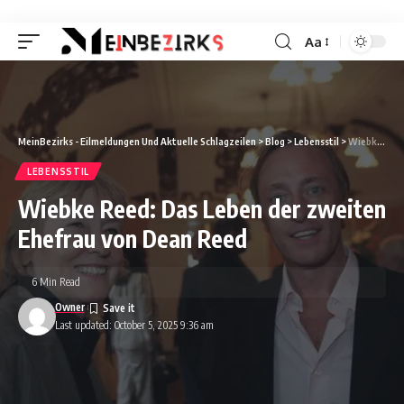
Aa
Font
Resizer
MeinBezirks - Eilmeldungen Und Aktuelle Schlagzeilen
>
Blog
>
Lebensstil
>
Wiebke Reed: Das Leben der zweiten Ehefrau von Dean Reed
LEBENSSTIL
Wiebke Reed: Das Leben der zweiten
Ehefrau von Dean Reed
6 Min Read
Owner
Last updated: October 5, 2025 9:36 am