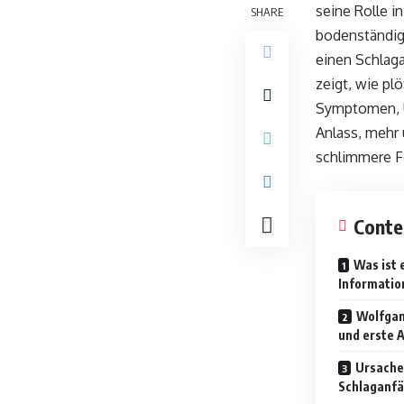
seine Rolle i
SHARE
bodenständige
einen Schlagan
zeigt, wie plö
Symptomen, U
Anlass, mehr 
schlimmere F
Conte
Was ist 
Informatio
Wolfgan
und erste 
Ursache
Schlaganfä