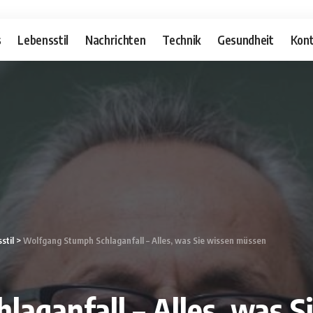
s
Lebensstil
Nachrichten
Technik
Gesundheit
Kont
stil
>
Wolfgang Stumph Schlaganfall – Alles, was Sie wissen müssen
aganfall – Alles, was S