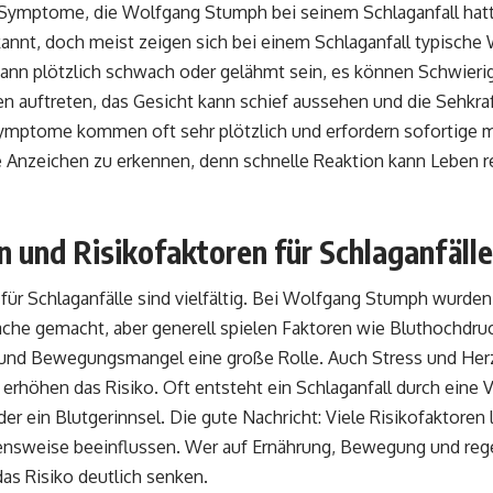
Symptome, die Wolfgang Stumph bei seinem Schlaganfall hatt
kannt, doch meist zeigen sich bei einem Schlaganfall typische
kann plötzlich schwach oder gelähmt sein, es können Schwier
n auftreten, das Gesicht kann schief aussehen und die Sehkraf
ymptome kommen oft sehr plötzlich und erfordern sofortige me
se Anzeichen zu erkennen, denn schnelle Reaktion kann Leben 
 und Risikofaktoren für Schlaganfälle
für Schlaganfälle sind vielfältig. Bei Wolfgang Stumph wurd
ache gemacht, aber generell spielen Faktoren wie Bluthochdru
und Bewegungsmangel eine große Rolle. Auch Stress und Herz
erhöhen das Risiko. Oft entsteht ein Schlaganfall durch eine 
er ein Blutgerinnsel. Die gute Nachricht: Viele Risikofaktoren 
nsweise beeinflussen. Wer auf Ernährung, Bewegung und reg
das Risiko deutlich senken.