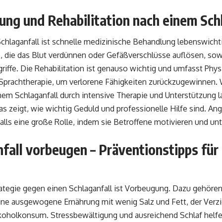
ng und Rehabilitation nach einem Sch
chlaganfall ist schnelle medizinische Behandlung lebenswicht
 die das Blut verdünnen oder Gefäßverschlüsse auflösen, sow
griffe. Die Rehabilitation ist genauso wichtig und umfasst Phys
 Sprachtherapie, um verlorene Fähigkeiten zurückzugewinnen
nem Schlaganfall durch intensive Therapie und Unterstützung
 was zeigt, wie wichtig Geduld und professionelle Hilfe sind. A
alls eine große Rolle, indem sie Betroffene motivieren und un
fall vorbeugen – Präventionstipps für
rategie gegen einen Schlaganfall ist Vorbeugung. Dazu gehöre
ne ausgewogene Ernährung mit wenig Salz und Fett, der Verzic
oholkonsum. Stressbewältigung und ausreichend Schlaf helfen