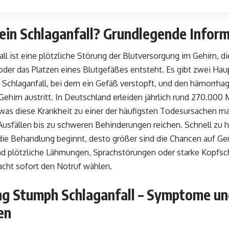
ein Schlaganfall? Grundlegende Infor
all ist eine plötzliche Störung der Blutversorgung im Gehirn, di
der das Platzen eines Blutgefäßes entsteht. Es gibt zwei Hau
Schlaganfall, bei dem ein Gefäß verstopft, und den hämorrhagi
Gehirn austritt. In Deutschland erleiden jährlich rund 270.00
 was diese Krankheit zu einer der häufigsten Todesursachen m
Ausfällen bis zu schweren Behinderungen reichen. Schnell zu h
die Behandlung beginnt, desto größer sind die Chancen auf G
nd plötzliche Lähmungen, Sprachstörungen oder starke Kopfsc
acht sofort den Notruf wählen.
g Stumph Schlaganfall – Symptome un
en