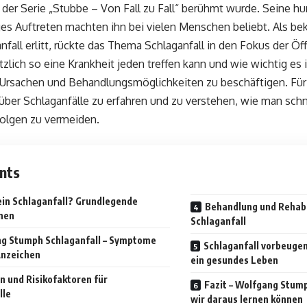
n der Serie „Stubbe – Von Fall zu Fall“ berühmt wurde. Seine h
s Auftreten machten ihn bei vielen Menschen beliebt. Als bek
fall erlitt, rückte das Thema Schlaganfall in den Fokus der Öffe
tzlich so eine Krankheit jeden treffen kann und wie wichtig es i
rsachen und Behandlungsmöglichkeiten zu beschäftigen. Für v
über Schlaganfälle zu erfahren und zu verstehen, wie man schn
olgen zu vermeiden.
nts
ein Schlaganfall? Grundlegende
Behandlung und Rehabi
nen
Schlaganfall
g Stumph Schlaganfall – Symptome
Schlaganfall vorbeugen
Anzeichen
ein gesundes Leben
n und Risikofaktoren für
Fazit – Wolfgang Stum
lle
wir daraus lernen können