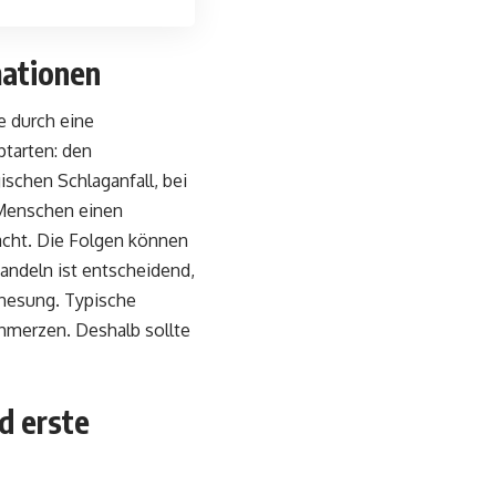
mationen
e durch eine
ptarten: den
schen Schlaganfall, bei
0 Menschen einen
acht. Die Folgen können
andeln ist entscheidend,
enesung. Typische
hmerzen. Deshalb sollte
d erste